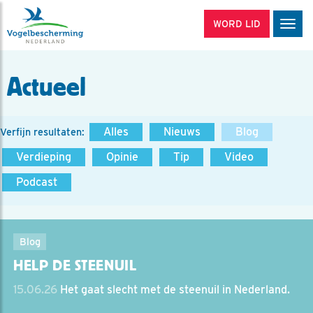
WORD LID
Men
Actueel
Alles
Nieuws
Blog
Verfijn resultaten:
Verdieping
Opinie
Tip
Video
Podcast
Blog
HELP DE STEENUIL
15.06.26
Het gaat slecht met de steenuil in Nederland.