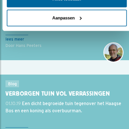
EEKHOORN AAN DE ONTBIJTTAFEL
Aanpassen
30.10.19
Een prachtige natuurtuin én ‘genietrecht’!
lees meer
Door Hans Peeters
Blog
VERBORGEN TUIN VOL VERRASSINGEN
01.10.19
Een dicht begroeide tuin tegenover het Haagse
Bos en een koning als overbuurman.