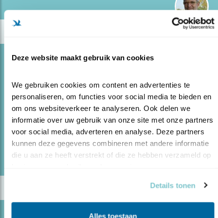
Deze website maakt gebruik van cookies
Blog
GRAAG EEN MEIDOORNHAAG
We gebruiken cookies om content en advertenties te 
27.03.20
Goed voor insecten, vogels, zoogdieren én het
personaliseren, om functies voor social media te bieden en 
milieu.
om ons websiteverkeer te analyseren. Ook delen we 
informatie over uw gebruik van onze site met onze partners 
voor social media, adverteren en analyse. Deze partners 
lees meer
kunnen deze gegevens combineren met andere informatie 
Door Wil Leurs
die u aan ze heeft verstrekt of die ze hebben verzameld op 
basis van uw gebruik van hun services.
Details tonen
Blog
Alles toestaan