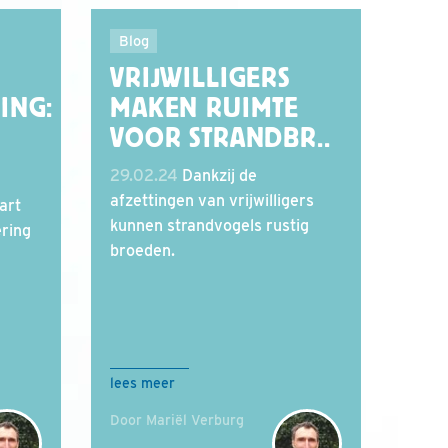
Blog
VRIJWILLIGERS
ING:
MAKEN RUIMTE
VOOR STRANDBR..
29.02.24
Dankzij de
afzettingen van vrijwilligers
art
kunnen strandvogels rustig
ering
broeden.
lees meer
Door Mariël Verburg