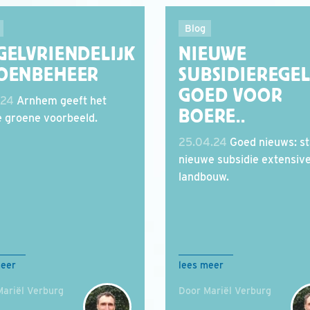
Blog
GELVRIENDELIJK
NIEUWE
OENBEHEER
SUBSIDIEREGEL
GOED VOOR
.24
Arnhem geeft het
BOERE..
 groene voorbeeld.
25.04.24
Goed nieuws: st
nieuwe subsidie extensiv
landbouw.
meer
lees meer
Mariël Verburg
Door Mariël Verburg