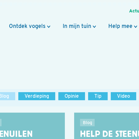
Actu
Ontdek vogels
In mijn tuin
Help mee
Blog
Verdieping
Opinie
Tip
Video
Blog
EENUILEN
HELP DE STEEN