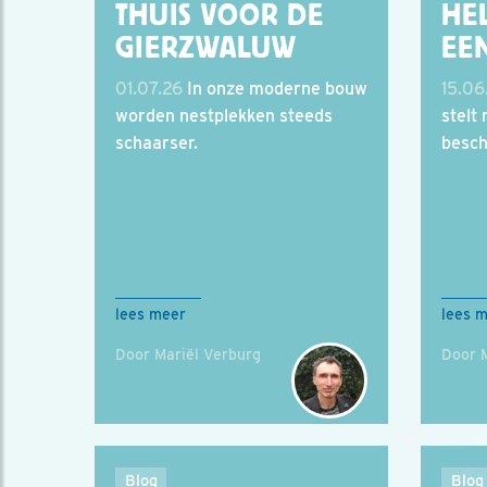
THUIS VOOR DE
HE
GIERZWALUW
EEN
01.07.26
In onze moderne bouw
15.06
worden nestplekken steeds
stelt
schaarser.
besch
lees meer
lees 
Door Mariël Verburg
Door 
Blog
Blog