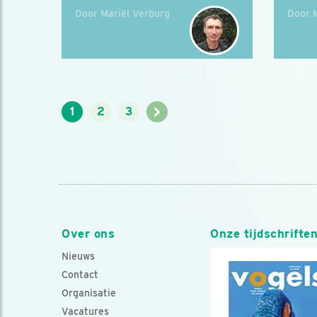
Door Mariël Verburg
Door 
>
1
2
3
Over ons
Onze tijdschrifte
Nieuws
Contact
Organisatie
Vacatures