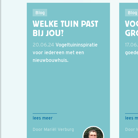
Blog
Blog
WELKE TUIN PAST
VO
BIJ JOU?
GR
20.06.24
Vogeltuininspiratie
17.06
voor iedereen met een
goede
nieuwbouwhuis.
lees meer
lees 
Door Mariël Verburg
Door 