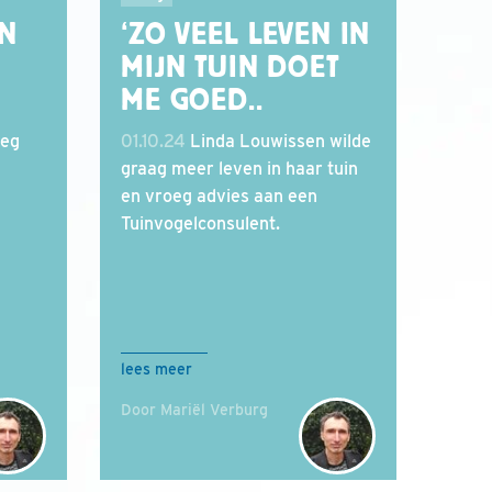
IN
‘ZO VEEL LEVEN IN
MIJN TUIN DOET
ME GOED..
oeg
01.10.24
Linda Louwissen wilde
graag meer leven in haar tuin
en vroeg advies aan een
Tuinvogelconsulent.
lees meer
Door Mariël Verburg