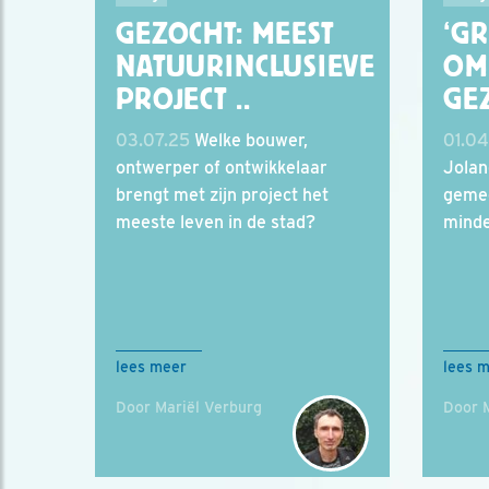
GEZOCHT: MEEST
‘G
NATUURINCLUSIEVE
OM
PROJECT ..
GE
03.07.25
Welke bouwer,
01.04
ontwerper of ontwikkelaar
Jolan
brengt met zijn project het
geme
meeste leven in de stad?
minde
lees meer
lees 
Door Mariël Verburg
Door 