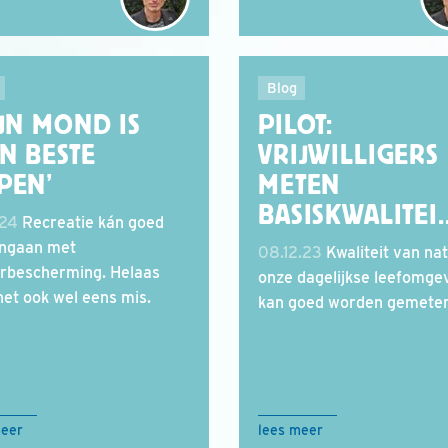
Blog
IJN MOND IS
PILOT:
N BESTE
VRIJWILLIGERS
PEN’
METEN
BASISKWALITEI.
.24
Recreatie kán goed
ngaan met
08.12.23
Kwaliteit van nat
rbescherming. Helaas
onze dagelijkse leefomge
het ook wel eens mis.
kan goed worden gemeten
meer
lees meer