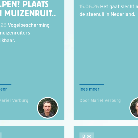
LPEN? PLAATS
15.06.26
Het gaat slecht 
 MUIZENRUIT..
de steenuil in Nederland.
.26
Vogelbescherming
 muizenruiters
ikbaar.
meer
lees meer
Mariël Verburg
Door Mariël Verburg
Blog