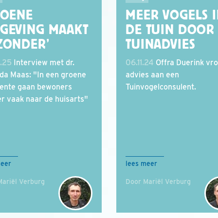
ROENE
MEER VOGELS 
GEVING MAAKT
DE TUIN DOOR
ZONDER’
TUINADVIES
.25
Interview met dr.
06.11.24
Offra Duerink vr
da Maas: "In een groene
advies aan een
ente gaan bewoners
Tuinvogelconsulent.
r vaak naar de huisarts"
meer
lees meer
Mariël Verburg
Door Mariël Verburg