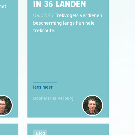
IN 36 LANDEN
met
09.07.25
Trekvogels verdienen
bescherming langs hun hele
trekroute.
lees meer
Door Mariël Verburg
Blog