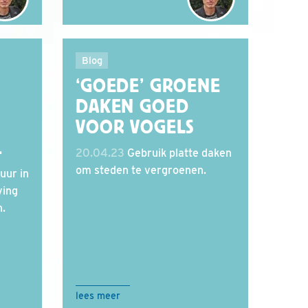
Blog
‘GOEDE’ GROENE
DAKEN GOED
VOOR VOGELS
.
20.04.23
Gebruik platte daken
om steden te vergroenen.
uur in
ving
.
lees meer