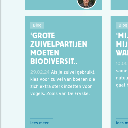
Blog
Blog
‘GROTE
‘M
ZUIVELPARTIJEN
MIJ
MOETEN
WA
BIODIVERSIT..
10.01
same
29.02.24
Als je zuivel gebruikt,
natuu
kies voor zuivel van boeren die
gaat 
zich extra sterk inzetten voor
vogels. Zoals van De Fryske.
lees meer
lees 