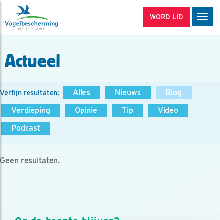
WORD LID
Men
Actueel
Alles
Nieuws
Blog
Verfijn resultaten:
Verdieping
Opinie
Tip
Video
Podcast
Geen resultaten.