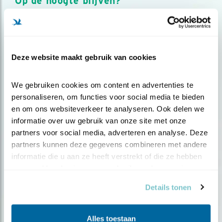
Op de hoogte blijven?
Meld je aan en ontvang nieuws, inspiratie, acties en tips
over vogels en activiteiten van Vogelbescherming.
AANMELDEN VOGELNIEUWS
Deze website maakt gebruik van cookies
Volg ons via social media
We gebruiken cookies om content en advertenties te 
personaliseren, om functies voor social media te bieden 
en om ons websiteverkeer te analyseren. Ook delen we 
informatie over uw gebruik van onze site met onze 
partners voor social media, adverteren en analyse. Deze 
partners kunnen deze gegevens combineren met andere 
informatie die u aan ze heeft verstrekt of die ze hebben 
verzameld op basis van uw gebruik van hun services.
Details tonen
Alles toestaan