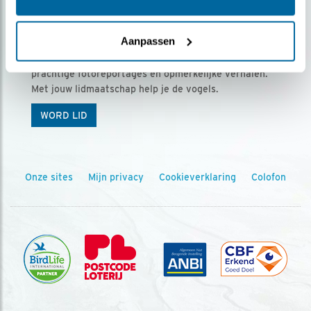
Ontvang 5 x Vogels voor € 36,00 per jaar
Aanpassen
Vogels is het tijdschrift voor onze leden, met
prachtige fotoreportages en opmerkelijke verhalen.
Met jouw lidmaatschap help je de vogels.
WORD LID
Onze sites
Mijn privacy
Cookieverklaring
Colofon