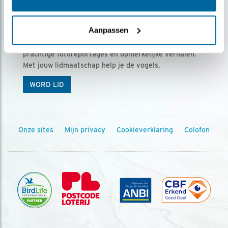
Ontvang 5 x Vogels voor € 36,00 per jaar
Aanpassen
Vogels is het tijdschrift voor onze leden, met
prachtige fotoreportages en opmerkelijke verhalen.
Met jouw lidmaatschap help je de vogels.
WORD LID
Onze sites
Mijn privacy
Cookieverklaring
Colofon