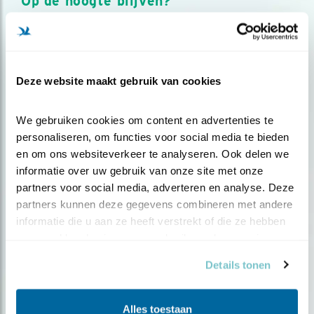
Op de hoogte blijven?
Meld je aan en ontvang nieuws, inspiratie, acties en tips
over vogels en activiteiten van Vogelbescherming.
AANMELDEN VOGELNIEUWS
Deze website maakt gebruik van cookies
Volg ons via social media
We gebruiken cookies om content en advertenties te 
personaliseren, om functies voor social media te bieden 
en om ons websiteverkeer te analyseren. Ook delen we 
informatie over uw gebruik van onze site met onze 
partners voor social media, adverteren en analyse. Deze 
partners kunnen deze gegevens combineren met andere 
informatie die u aan ze heeft verstrekt of die ze hebben 
verzameld op basis van uw gebruik van hun services.
Details tonen
Alles toestaan