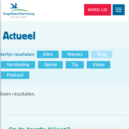
WORD LID
Men
Actueel
Alles
Nieuws
Blog
Verfijn resultaten:
Verdieping
Opinie
Tip
Video
Podcast
Geen resultaten.