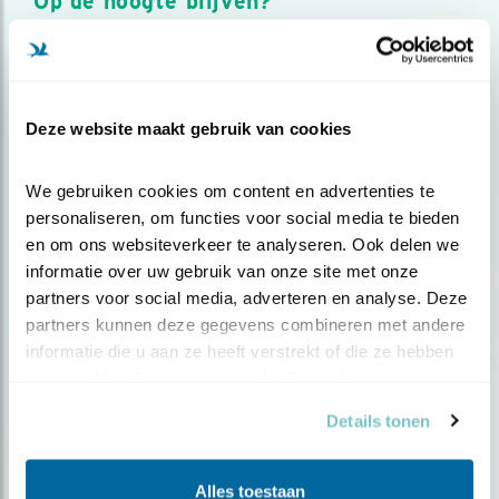
Op de hoogte blijven?
Meld je aan en ontvang nieuws, inspiratie, acties en tips
over vogels en activiteiten van Vogelbescherming.
AANMELDEN VOGELNIEUWS
Deze website maakt gebruik van cookies
Volg ons via social media
We gebruiken cookies om content en advertenties te 
personaliseren, om functies voor social media te bieden 
en om ons websiteverkeer te analyseren. Ook delen we 
informatie over uw gebruik van onze site met onze 
partners voor social media, adverteren en analyse. Deze 
partners kunnen deze gegevens combineren met andere 
informatie die u aan ze heeft verstrekt of die ze hebben 
verzameld op basis van uw gebruik van hun services.
Details tonen
Alles toestaan