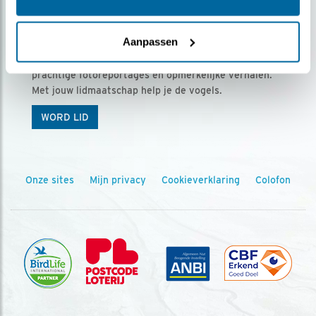
Ontvang 5 x Vogels voor € 36,00 per jaar
Aanpassen
Vogels is het tijdschrift voor onze leden, met
prachtige fotoreportages en opmerkelijke verhalen.
Met jouw lidmaatschap help je de vogels.
WORD LID
Onze sites
Mijn privacy
Cookieverklaring
Colofon