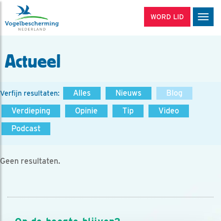
WORD LID
Men
Actueel
Alles
Nieuws
Blog
Verfijn resultaten:
Verdieping
Opinie
Tip
Video
Podcast
Geen resultaten.