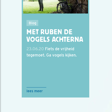
Blog
MET RUBEN DE
VOGELS ACHTERNA
23.06.20
Fiets de vrijheid
tegemoet. Ga vogels kijken.
lees meer