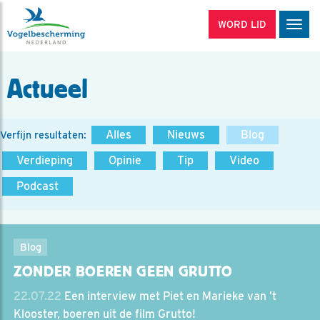
WORD LID
Men
Actueel
Alles
Nieuws
Blog
Verfijn resultaten:
Verdieping
Opinie
Tip
Video
Podcast
Blog
ZONDER BOEREN GEEN GRUTTO
22.07.22
Een interview met Piet en Marieke van ’t
Klooster, boeren uit de film Grutto!