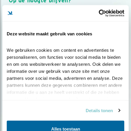
Op de hoogte blijven?
Meld je aan en ontvang nieuws, inspiratie, acties en tips
over vogels en activiteiten van Vogelbescherming.
AANMELDEN VOGELNIEUWS
Deze website maakt gebruik van cookies
Volg ons via social media
We gebruiken cookies om content en advertenties te 
personaliseren, om functies voor social media te bieden 
en om ons websiteverkeer te analyseren. Ook delen we 
informatie over uw gebruik van onze site met onze 
partners voor social media, adverteren en analyse. Deze 
partners kunnen deze gegevens combineren met andere 
informatie die u aan ze heeft verstrekt of die ze hebben 
verzameld op basis van uw gebruik van hun services.
Details tonen
Alles toestaan