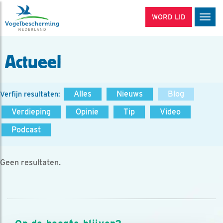
WORD LID
Men
Actueel
Alles
Nieuws
Blog
Verfijn resultaten:
Verdieping
Opinie
Tip
Video
Podcast
Geen resultaten.