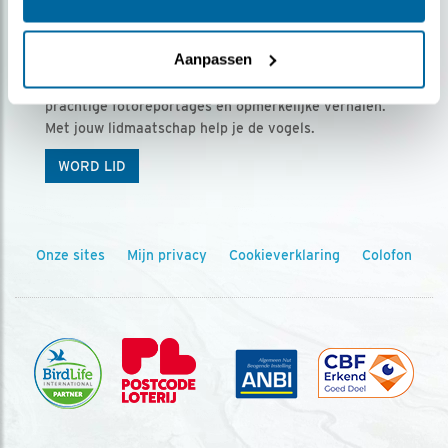
Ontvang 5 x Vogels voor € 36,00 per jaar
Aanpassen
Vogels is het tijdschrift voor onze leden, met
prachtige fotoreportages en opmerkelijke verhalen.
Met jouw lidmaatschap help je de vogels.
WORD LID
Onze sites
Mijn privacy
Cookieverklaring
Colofon