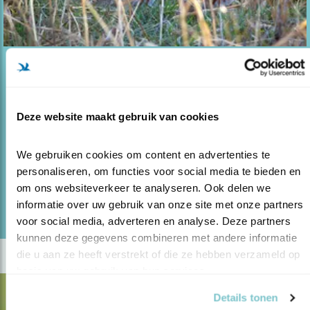
Blog
AANPAK PARTRIDGE-PROJECT KRIJGT
NAVOLGIN..
Deze website maakt gebruik van cookies
28.10.21
Belangstelling voor succesvolle aanpak
PARTRIDGE.
We gebruiken cookies om content en advertenties te 
personaliseren, om functies voor social media te bieden en 
om ons websiteverkeer te analyseren. Ook delen we 
lees meer
informatie over uw gebruik van onze site met onze partners 
voor social media, adverteren en analyse. Deze partners 
kunnen deze gegevens combineren met andere informatie 
die u aan ze heeft verstrekt of die ze hebben verzameld op 
basis van uw gebruik van hun services.
Details tonen