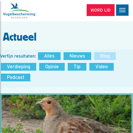
WORD LID
Men
Actueel
Alles
Nieuws
Blog
Verfijn resultaten:
Verdieping
Opinie
Tip
Video
Podcast