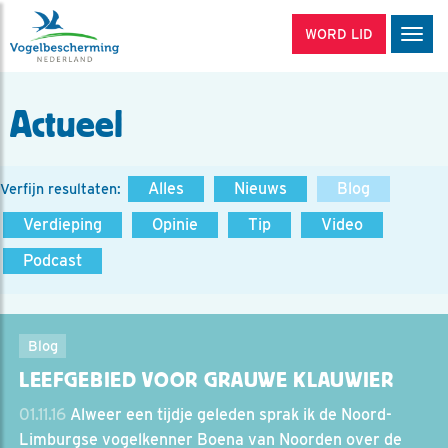
WORD LID
Men
Actueel
Alles
Nieuws
Blog
Verfijn resultaten:
Verdieping
Opinie
Tip
Video
Podcast
Blog
LEEFGEBIED VOOR GRAUWE KLAUWIER
01.11.16
Alweer een tijdje geleden sprak ik de Noord-
Limburgse vogelkenner Boena van Noorden over de