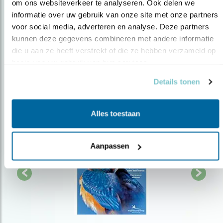
om ons websiteverkeer te analyseren. Ook delen we 
over vogels en activiteiten van Vogelbescherming.
informatie over uw gebruik van onze site met onze partners 
AANMELDEN VOGELNIEUWS
voor social media, adverteren en analyse. Deze partners 
kunnen deze gegevens combineren met andere informatie 
die u aan ze heeft verstrekt of die ze hebben verzameld op 
Volg ons via social media
basis van uw gebruik van hun services.
Details tonen
Alles toestaan
Aanpassen