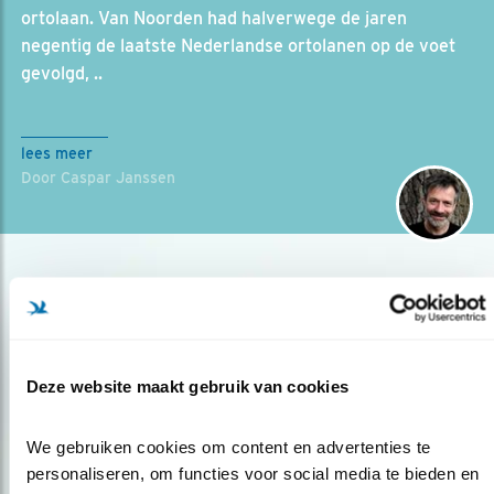
ortolaan. Van Noorden had halverwege de jaren
negentig de laatste Nederlandse ortolanen op de voet
gevolgd, ..
lees meer
Door Caspar Janssen
Deze website maakt gebruik van cookies
Op de hoogte blijven?
We gebruiken cookies om content en advertenties te 
personaliseren, om functies voor social media te bieden en 
Meld je aan en ontvang nieuws, inspiratie, acties en tips