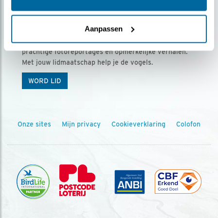
Ontvang 5 x Vogels voor € 36,00 per jaar
Aanpassen
Vogels is het tijdschrift voor onze leden, met
prachtige fotoreportages en opmerkelijke verhalen.
Met jouw lidmaatschap help je de vogels.
WORD LID
Onze sites
Mijn privacy
Cookieverklaring
Colofon