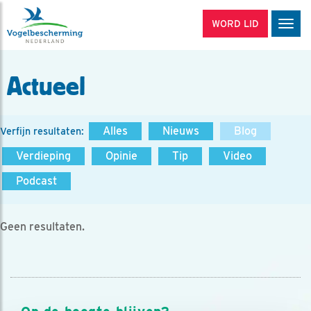
WORD LID
Men
Actueel
Alles
Nieuws
Blog
Verfijn resultaten:
Verdieping
Opinie
Tip
Video
Podcast
Geen resultaten.