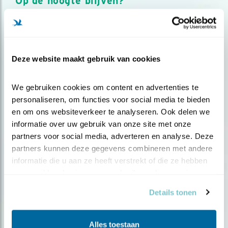
Op de hoogte blijven?
Meld je aan en ontvang nieuws, inspiratie, acties en tips
over vogels en activiteiten van Vogelbescherming.
AANMELDEN VOGELNIEUWS
Deze website maakt gebruik van cookies
Volg ons via social media
We gebruiken cookies om content en advertenties te 
personaliseren, om functies voor social media te bieden 
en om ons websiteverkeer te analyseren. Ook delen we 
informatie over uw gebruik van onze site met onze 
partners voor social media, adverteren en analyse. Deze 
partners kunnen deze gegevens combineren met andere 
informatie die u aan ze heeft verstrekt of die ze hebben 
verzameld op basis van uw gebruik van hun services.
Details tonen
Alles toestaan