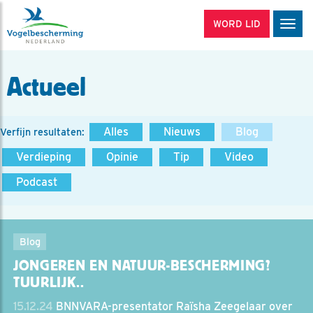
WORD LID
Men
Actueel
Alles
Nieuws
Blog
Verfijn resultaten:
Verdieping
Opinie
Tip
Video
Podcast
Blog
JONGEREN EN NATUUR-BESCHERMING?
TUURLIJK..
15.12.24
BNNVARA-presentator Raïsha Zeegelaar over