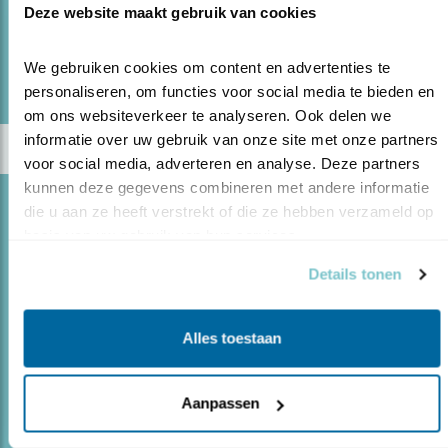
Deze website maakt gebruik van cookies
lees meer
We gebruiken cookies om content en advertenties te 
Door Ronald Schrijber
personaliseren, om functies voor social media te bieden en 
om ons websiteverkeer te analyseren. Ook delen we 
informatie over uw gebruik van onze site met onze partners 
voor social media, adverteren en analyse. Deze partners 
kunnen deze gegevens combineren met andere informatie 
Blog
die u aan ze heeft verstrekt of die ze hebben verzameld op 
basis van uw gebruik van hun services.
DANKZIJ KINDEREN MEER VOGELS IN DE
TUIN
Details tonen
29.03.24
Al eens gedacht om kinderen in te schakelen
bij de inrichting van de tuin?
Alles toestaan
lees meer
Aanpassen
Door Ronald Schrijber