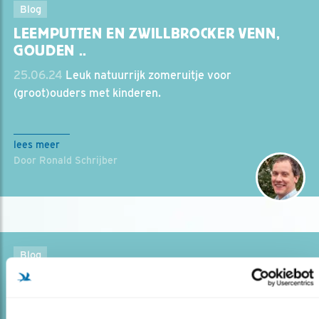
Blog
LEEMPUTTEN EN ZWILLBROCKER VENN,
GOUDEN ..
25.06.24
Leuk natuurrijk zomeruitje voor
(groot)ouders met kinderen.
lees meer
Door Ronald Schrijber
Blog
ZOALS DE OUDEN ZONGEN…
03.06.24
Jong geleerd is oud gedaan.