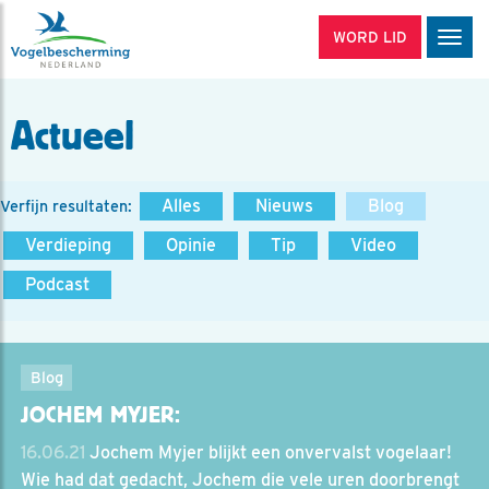
WORD LID
Men
Actueel
Alles
Nieuws
Blog
Verfijn resultaten:
Verdieping
Opinie
Tip
Video
Podcast
Blog
JOCHEM MYJER:
16.06.21
Jochem Myjer blijkt een onvervalst vogelaar!
Wie had dat gedacht, Jochem die vele uren doorbrengt