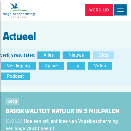
WORD LID
Men
Actueel
Alles
Nieuws
Blog
Verfijn resultaten:
Verdieping
Opinie
Tip
Video
Podcast
Blog
BASISKWALITEIT NATUUR IN 5 MIJLPALEN
13.01.26
Hoe een briljant idee van Vogelbescherming
een hoge vlucht neemt.