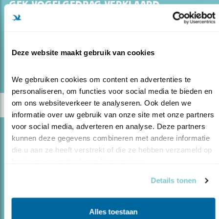
GEK VOGELGEDRAG VERKLAARD
25.04.22
4 voorbeelden van gek vogelgedrag + uitleg
Deze website maakt gebruik van cookies
lees meer
Door Jeanet van Zoelen
We gebruiken cookies om content en advertenties te 
personaliseren, om functies voor social media te bieden en 
om ons websiteverkeer te analyseren. Ook delen we 
informatie over uw gebruik van onze site met onze partners 
voor social media, adverteren en analyse. Deze partners 
Blog
kunnen deze gegevens combineren met andere informatie 
VLIEGENDE RATTEN EN KRIJSENDE
die u aan ze heeft verstrekt of die ze hebben verzameld op 
SCHIJTERDS
basis van uw gebruik van hun services.
28.03.22
Dit is het verhaal van de minst populaire
Details tonen
vogels.
Alles toestaan