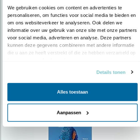
We gebruiken cookies om content en advertenties te 
personaliseren, om functies voor social media te bieden en 
om ons websiteverkeer te analyseren. Ook delen we 
Op de hoogte blijven?
informatie over uw gebruik van onze site met onze partners 
voor social media, adverteren en analyse. Deze partners 
Meld je aan en ontvang nieuws, inspiratie, acties en tips
over vogels en activiteiten van Vogelbescherming.
kunnen deze gegevens combineren met andere informatie 
die u aan ze heeft verstrekt of die ze hebben verzameld op 
AANMELDEN VOGELNIEUWS
basis van uw gebruik van hun services.
Details tonen
Volg ons via social media
Alles toestaan
Aanpassen