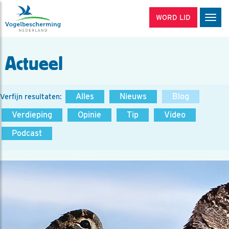
WORD LID
Men
Actueel
Alles
Nieuws
Blog
Verfijn resultaten:
Verdieping
Opinie
Tip
Video
Podcast