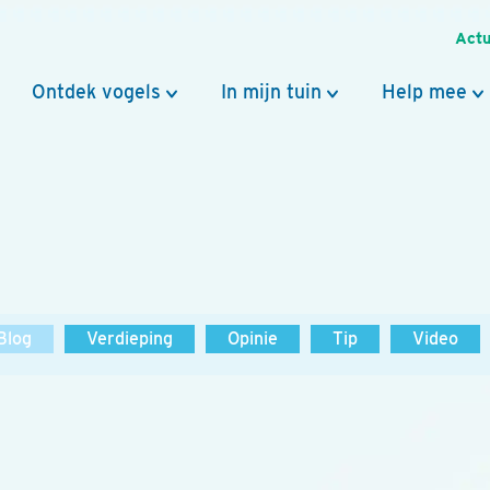
Actu
Ontdek vogels
In mijn tuin
Help mee
Blog
Verdieping
Opinie
Tip
Video