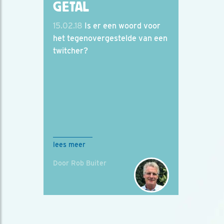
GETAL
15.02.18
Is er een woord voor
het tegenovergestelde van een
twitcher?
lees meer
Door Rob Buiter