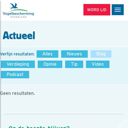
WORD LID
Men
Actueel
Alles
Nieuws
Blog
Verfijn resultaten:
Verdieping
Opinie
Tip
Video
Podcast
Geen resultaten.