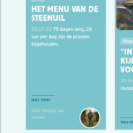
HET MENU VAN DE
STEENUIL
06.07.20
75 dagen lang, 24
uur per dag zijn de prooien
Blog
bijgehouden.
“I
KIJ
VO
20.0
Humbe
lees meer
Door Ronald van
Harxen
lees 