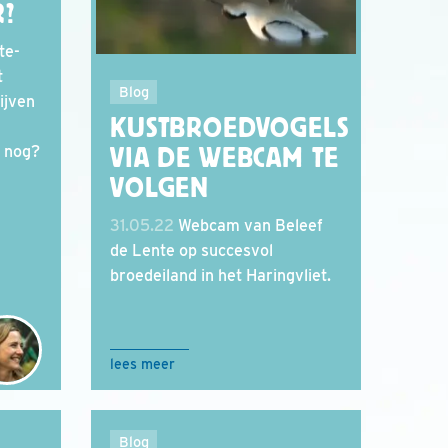
R?
te-
t
Blog
ijven
KUSTBROEDVOGELS
r nog?
VIA DE WEBCAM TE
VOLGEN
31.05.22
Webcam van Beleef
de Lente op succesvol
broedeiland in het Haringvliet.
lees meer
Blog