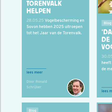
TORENVALK
HELPEN
28.05.25
Vogelbescherming en
Blog
Sovon hebben 2025 uitroepen
‘DA
tot het Jaar van de Torenvalk.
DE 
VO
30.0
heeft
de me
lees meer
Door Ronald
Schrijber
lees 
Blog