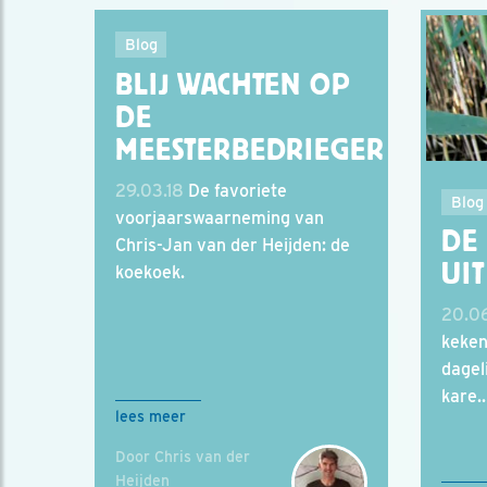
Blog
BLIJ WACHTEN OP
DE
MEESTERBEDRIEGER
29.03.18
De favoriete
Blog
voorjaarswaarneming van
DE
Chris-Jan van der Heijden: de
UIT
koekoek.
20.06
keken
dagel
kare..
lees meer
Door Chris van der
Heijden