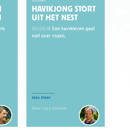
N
HAVIKJONG STORT
N
UIT HET NEST
nis
20.06.18
Een havikleven gaat
niet over rozen.
lees meer
Door Lars Soerink