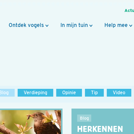
Actu
Ontdek vogels
In mijn tuin
Help mee
Blog
Verdieping
Opinie
Tip
Video
Blog
HERKENNEN