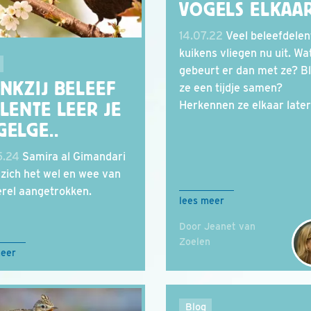
VOGELS ELKAA
14.07.22
Veel beleefdelen
kuikens vliegen nu uit. Wa
gebeurt er dan met ze? Bl
NKZIJ BELEEF
ze een tijdje samen?
Herkennen ze elkaar late
LENTE LEER JE
GELGE..
5.24
Samira al Gimandari
 zich het wel en wee van
rel aangetrokken.
lees meer
Door Jeanet van
Zoelen
meer
Blog