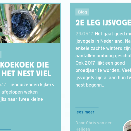
Blog
2E LEG IJSVOG
29.05.17
Het gaat goed m
ijsvogels in Nederland. Na
enkele zachte winters zijn
aantallen omhoog gescho
Ook 2017 lijkt een goed
 KOEKOEK DIE
broedjaar te worden. Veel
 HET NEST VIEL
ijsvogels zijn al aan hun 
.17
Tienduizenden kijkers
nest begonn..
 afgelopen weken
ijks naar twee kleine
lees meer
Door Chris van der
Heijden