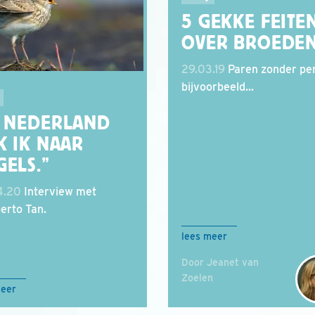
5 GEKKE FEITE
OVER BROEDE
29.03.19
Paren zonder pe
bijvoorbeeld...
N NEDERLAND
K IK NAAR
GELS.”
4.20
Interview met
rto Tan.
lees meer
Door Jeanet van
Zoelen
meer