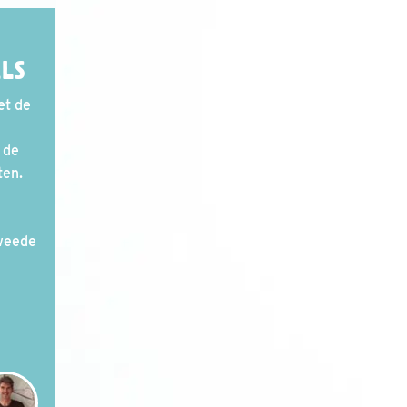
ELS
et de
 de
ten.
tweede