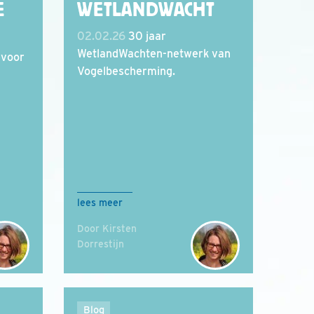
E
WETLANDWACHT
02.02.26
30 jaar
WetlandWachten-netwerk van
 voor
Vogelbescherming.
lees meer
Door Kirsten
Dorrestijn
Blog