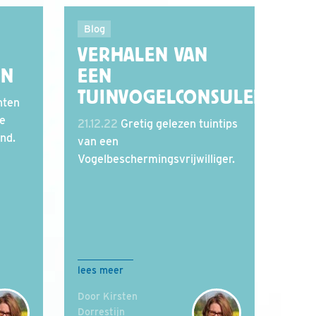
Blog
VERHALEN VAN
EN
EEN
TUINVOGELCONSULENT
nten
de
21.12.22
Gretig gelezen tuintips
and.
van een
Vogelbeschermingsvrijwilliger.
lees meer
Door Kirsten
Dorrestijn