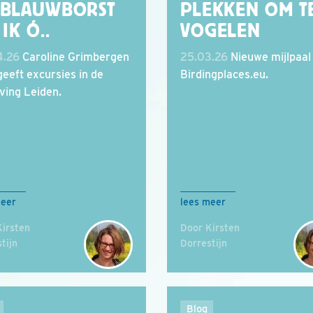
 BLAUWBORST
PLEKKEN OM T
 IK Ó..
VOGELEN
4.26
Caroline Grimbergen
25.03.26
Nieuwe mijlpaal
geeft excursies in de
Birdingplaces.eu.
ing Leiden.
meer
lees meer
Kirsten
Door Kirsten
tijn
Dorrestijn
Blog