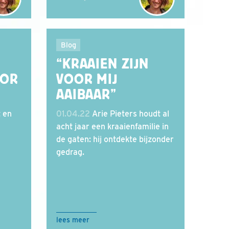
Blog
“KRAAIEN ZIJN
OOR
VOOR MIJ
AAIBAAR”
t en
01.04.22
Arie Pieters houdt al
acht jaar een kraaienfamilie in
de gaten: hij ontdekte bijzonder
gedrag.
lees meer