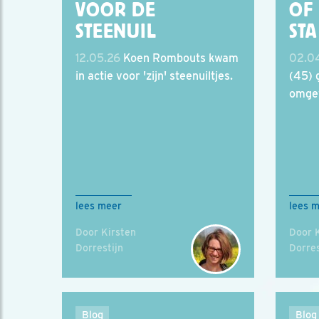
VOOR DE
OF
STEENUIL
STA
12.05.26
Koen Rombouts kwam
02.0
in actie voor 'zijn' steenuiltjes.
(45) 
omgev
lees meer
lees 
Door Kirsten
Door 
Dorrestijn
Dorres
Blog
Blog