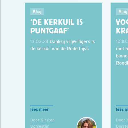
Blog
Blog
‘DE KERKUIL IS
VO
PUNTGAAF’
KRA
13.03.24
Dankzij vrijwilligers is
10.10
de kerkuil van de Rode Lijst.
met h
binne
Rondk
lees meer
lees 
Door Kirsten
Door 
Dorrestijn
Dorres