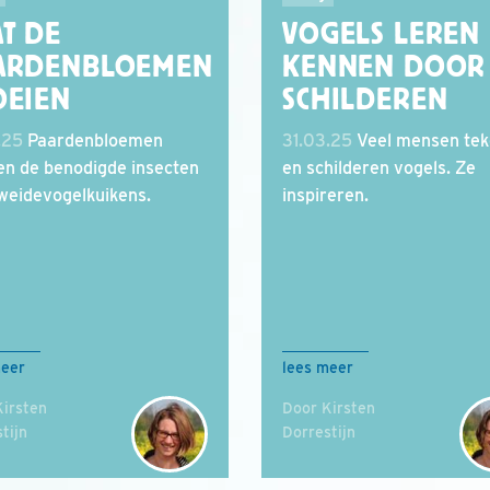
T DE
VOGELS LEREN
ARDENBLOEMEN
KENNEN DOOR 
OEIEN
SCHILDEREN
.25
Paardenbloemen
31.03.25
Veel mensen te
en de benodigde insecten
en schilderen vogels. Ze
weidevogelkuikens.
inspireren.
meer
lees meer
Kirsten
Door Kirsten
tijn
Dorrestijn