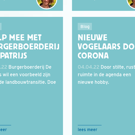
Blog
LP MEE MET
NIEUWE
RGERBOERDERIJ
VOGELAARS D
PATRIJS
CORONA
.22
Burgerboerderij De
04.04.22
Door stilte, rus
s wil een voorbeeld zijn
ruimte in de agenda een
de landbouwtransitie. Doe
nieuwe hobby.
meer
lees meer