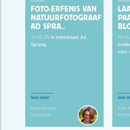
FOTO-ERFENIS VAN
LAA
NATUURFOTOGRAAF
PA
AD SPRA..
BL
30.10.25
In memoriam Ad
19.05
Sprang.
trekk
voor 
lees meer
lees 
Door Kirsten
Door 
Dorrestijn
Dorres