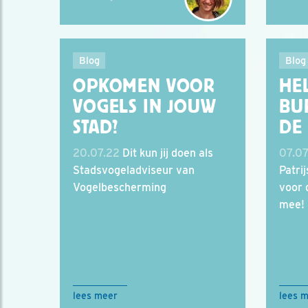
Blog
Blog
OPKOMEN VOOR
HE
VOGELS IN JOUW
BU
STAD?
DE 
20.07.22
Dit kun jij doen als
07.07
Stadsvogeladviseur van
Patrij
Vogelbescherming
voor 
mee!
lees meer
lees 