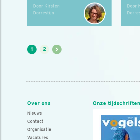
Door Kirsten
Door 
Dorrestijn
Dorres
>
1
2
Over ons
Onze tijdschrifte
Nieuws
Contact
Organisatie
Vacatures