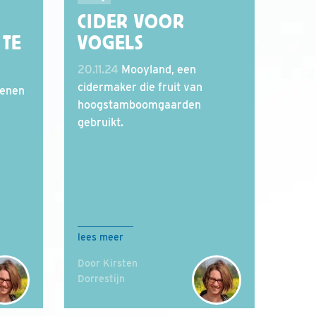
CIDER VOOR
TE
VOGELS
20.11.24
Mooyland, een
cidermaker die fruit van
kenen
hoogstamboomgaarden
gebruikt.
lees meer
Door Kirsten
Dorrestijn