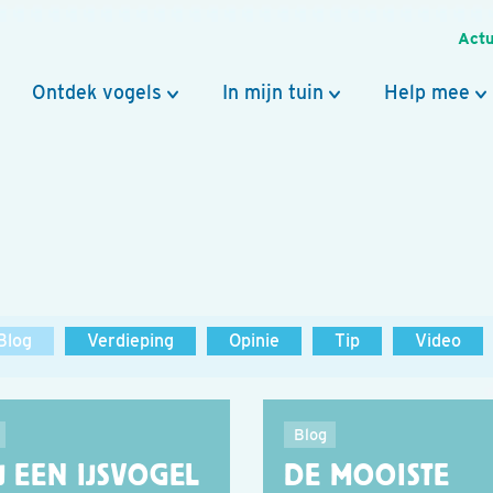
Actu
Ontdek vogels
In mijn tuin
Help mee
Blog
Verdieping
Opinie
Tip
Video
Blog
J EEN IJSVOGEL
DE MOOISTE