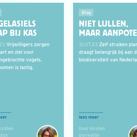
Blog
GELASIELS
NIET LULLEN,
P BIJ KAS
MAAR AANPOT
.23
Vrijwilligers zorgen
31.07.23
Zelf struiken pla
art en ziel voor
draagt belangrijk bij aan 
ngebrachte vogels.
biodiversiteit van Nederl
omen is lastig.
meer
lees meer
Kirsten
Door Kirsten
tijn
Dorrestijn