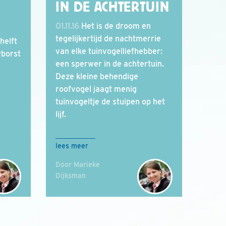
IN DE ACHTERTUIN
01.11.16
Het is de droom en
tegelijkertijd de nachtmerrie
helft
van elke tuinvogelliefhebber:
wborst
een sperwer in de achtertuin.
Deze kleine behendige
roofvogel jaagt menig
tuinvogeltje de stuipen op het
lijf.
lees meer
Door Marieke
Dijksman