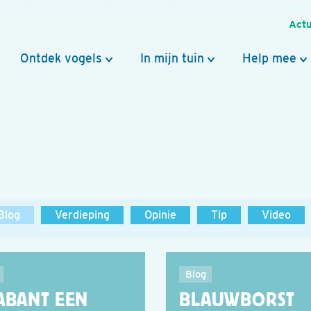
Actu
Ontdek vogels
In mijn tuin
Help mee
Blog
Verdieping
Opinie
Tip
Video
Blog
ABANT EEN
BLAUWBORST