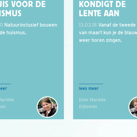
UIS VOOR DE
KONDIGT DE
ISMUS
LENTE AAN
20
Natuurinclusief bouwen
13.03.18
Vanaf de tweede 
 de huismus.
van maart kun je de blau
weer horen zingen.
meer
lees meer
Marieke
Door Marieke
man
Dijksman