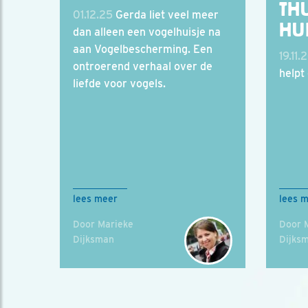
TH
01.12.25
Gerda liet veel meer
HU
dan alleen een vogelhuisje na
aan Vogelbescherming. Een
19.11.
ontroerend verhaal over de
helpt
liefde voor vogels.
lees meer
lees 
Door Marieke
Door 
Dijksman
Dijks