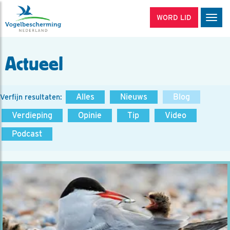
WORD LID
Men
Actueel
Alles
Nieuws
Blog
Verfijn resultaten:
Verdieping
Opinie
Tip
Video
Podcast