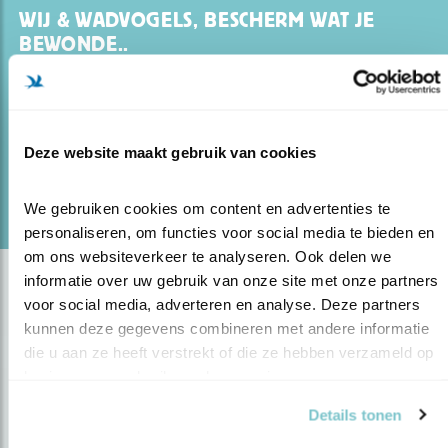
WIJ & WADVOGELS, BESCHERM WAT JE
BEWONDE..
16.07.25
Om de beschermde natuur in de Wadden te
herstellen zijn extra maatregelen nodig.
Deze website maakt gebruik van cookies
lees meer
Door Ronald Schrijber
We gebruiken cookies om content en advertenties te 
personaliseren, om functies voor social media te bieden en 
om ons websiteverkeer te analyseren. Ook delen we 
informatie over uw gebruik van onze site met onze partners 
voor social media, adverteren en analyse. Deze partners 
kunnen deze gegevens combineren met andere informatie 
die u aan ze heeft verstrekt of die ze hebben verzameld op 
basis van uw gebruik van hun services.
Details tonen
Op de hoogte blijven?