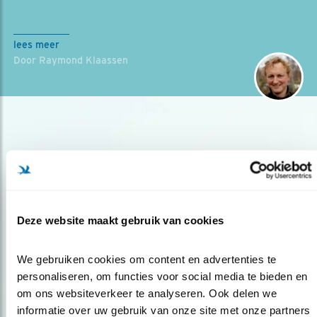
lees meer
Door Raymond Klaassen
Deze website maakt gebruik van cookies
Op de hoogte blijven?
Meld je aan en ontvang nieuws, inspiratie, acties en tips
We gebruiken cookies om content en advertenties te 
over vogels en activiteiten van Vogelbescherming.
personaliseren, om functies voor social media te bieden en 
om ons websiteverkeer te analyseren. Ook delen we 
AANMELDEN VOGELNIEUWS
informatie over uw gebruik van onze site met onze partners 