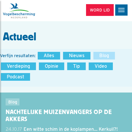
WORD LID
Men
Actueel
Alles
Nieuws
Blog
Verfijn resultaten:
Verdieping
Opinie
Tip
Video
Podcast
Blog
NACHTELIJKE MUIZENVANGERS OP DE
AKKERS
24.10.17
Een witte schim in de koplampen... Kerkuil?!