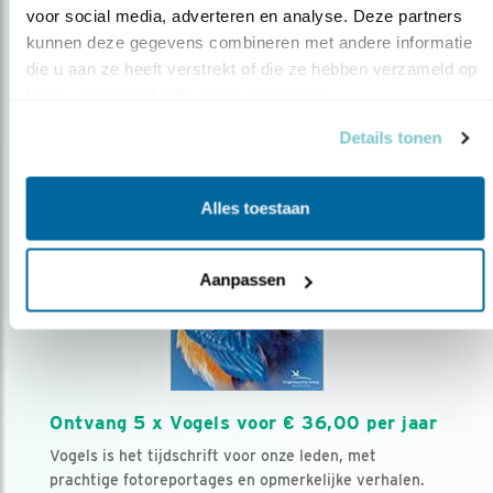
voor social media, adverteren en analyse. Deze partners 
Volg ons via social media
kunnen deze gegevens combineren met andere informatie 
die u aan ze heeft verstrekt of die ze hebben verzameld op 
basis van uw gebruik van hun services.
Details tonen
Alles toestaan
Aanpassen
Ontvang 5 x Vogels voor € 36,00 per jaar
Vogels is het tijdschrift voor onze leden, met
prachtige fotoreportages en opmerkelijke verhalen.