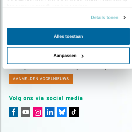
basis van uw gebruik van hun services.
Details tonen
Alles toestaan
Op de hoogte blijven?
Aanpassen
Meld je aan en ontvang nieuws, inspiratie, acties en tips
over vogels en activiteiten van Vogelbescherming.
AANMELDEN VOGELNIEUWS
Volg ons via social media