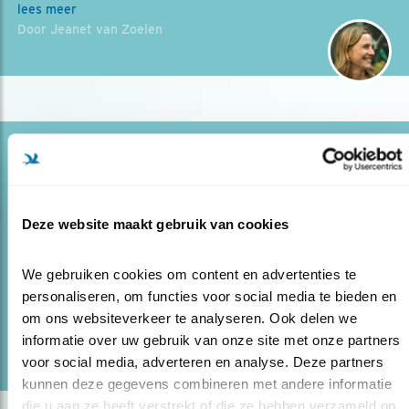
lees meer
Door Jeanet van Zoelen
Blog
SPILFIGUUR VOOR NATUUR:
WETLANDWACHT
Deze website maakt gebruik van cookies
22.03.18
Als vrijwilliger het verschil maken voor een
natuurgebied.
We gebruiken cookies om content en advertenties te 
personaliseren, om functies voor social media te bieden en 
om ons websiteverkeer te analyseren. Ook delen we 
lees meer
informatie over uw gebruik van onze site met onze partners 
Door Jan Vink
voor social media, adverteren en analyse. Deze partners 
kunnen deze gegevens combineren met andere informatie 
die u aan ze heeft verstrekt of die ze hebben verzameld op 