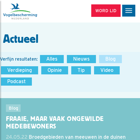
WORD LID
Men
Actueel
Alles
Nieuws
Blog
Verfijn resultaten:
Verdieping
Opinie
Tip
Video
Podcast
Blog
FRAAIE, MAAR VAAK ONGEWILDE
MEDEBEWONERS
24.05.22
Broedgebieden van meeuwen in de duinen