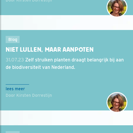
Door Kirsten Dorrestijn
Blog
NIET LULLEN, MAAR AANPOTEN
31.07.23
Zelf struiken planten draagt belangrijk bij aan
de biodiversiteit van Nederland.
lees meer
Door Kirsten Dorrestijn