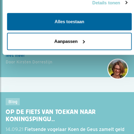
Details tonen
OP SCHIPHOL GEEN NATUUR? VERGIS JE
NIET!..
Alles toestaan
15.03.22
Ook buiten natuurgebieden heb je natuur. Dat
moet nog beter landen bij gemeenten en bedrijven.
Aanpassen
lees meer
Door Kirsten Dorrestijn
Blog
OP DE FIETS VAN TOEKAN NAAR
KONINGSPINGU..
14.09.21
Fietsende vogelaar Koen de Geus zamelt geld