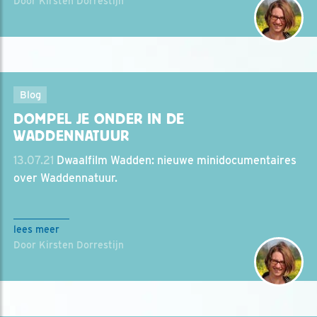
Door Kirsten Dorrestijn
Blog
DOMPEL JE ONDER IN DE
WADDENNATUUR
13.07.21
Dwaalfilm Wadden: nieuwe minidocumentaires
over Waddennatuur.
lees meer
Door Kirsten Dorrestijn