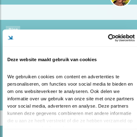
Blog
“KRAAIEN ZIJN VOOR MIJ AAIBAAR”
01.04.22
Arie Pieters houdt al acht jaar een
kraaienfamilie in de gaten: hij ontdekte bijzonder
Deze website maakt gebruik van cookies
gedrag.
We gebruiken cookies om content en advertenties te 
personaliseren, om functies voor social media te bieden en 
lees meer
om ons websiteverkeer te analyseren. Ook delen we 
Door Kirsten Dorrestijn
informatie over uw gebruik van onze site met onze partners 
voor social media, adverteren en analyse. Deze partners 
kunnen deze gegevens combineren met andere informatie 
die u aan ze heeft verstrekt of die ze hebben verzameld op 
basis van uw gebruik van hun services.
Blog