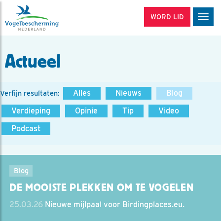
WORD LID
Men
Actueel
Alles
Nieuws
Blog
Verfijn resultaten:
Verdieping
Opinie
Tip
Video
Podcast
Blog
DE MOOISTE PLEKKEN OM TE VOGELEN
25.03.26
Nieuwe mijlpaal voor Birdingplaces.eu.