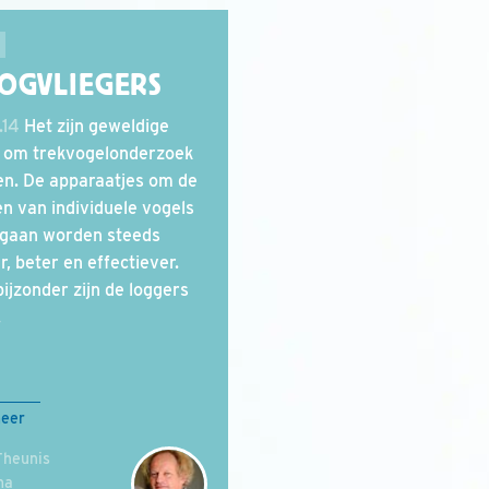
OGVLIEGERS
.14
Het zijn geweldige
n om trekvogelonderzoek
en. De apparaatjes om de
n van individuele vogels
 gaan worden steeds
r, beter en effectiever.
bijzonder zijn de loggers
.
meer
Theunis
ma