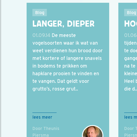
Blog
Blog
LANGER, DIEPER
HO
01.09.14
De meeste
01.06
vogelsoorten waar ik wat van
tijde
weet verdienen hun brood door
te do
met kortere of langere snavels
gange
in bodems te prikken om
na te
hapklare prooien te vinden en
kleine
te vangen. Dat geldt voor
Heel 
grutto’s, rosse grut..
die d.
lees meer
lees 
Door Theunis
Door 
Piersma
Piers