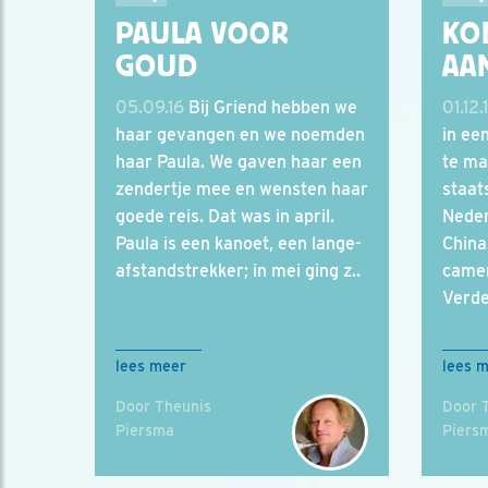
PAULA VOOR
KO
GOUD
AA
05.09.16
Bij Griend hebben we
01.12.
haar gevangen en we noemden
in ee
haar Paula. We gaven haar een
te ma
zendertje mee en wensten haar
staat
goede reis. Dat was in april.
Neder
Paula is een kanoet, een lange-
China
afstandstrekker; in mei ging z..
came
Verde
lees meer
lees 
Door Theunis
Door 
Piersma
Piers