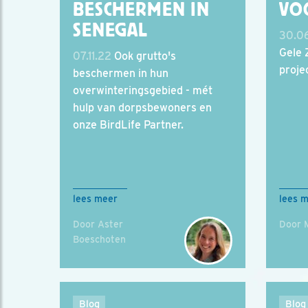
BESCHERMEN IN
VO
SENEGAL
30.0
Gele 
07.11.22
Ook grutto's
proje
beschermen in hun
overwinteringsgebied - mét
hulp van dorpsbewoners en
onze BirdLife Partner.
lees meer
lees 
Door Aster
Door 
Boeschoten
Blog
Blog