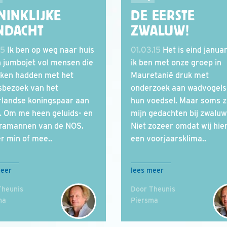
NINKLIJKE
DE EERSTE
NDACHT
ZWALUW!
15
Ik ben op weg naar huis
01.03.15
Het is eind januar
n jumbojet vol mensen die
ik ben met onze groep in
ken hadden met het
Mauretanië druk met
sbezoek van het
onderzoek aan wadvogels
landse koningspaar aan
hun voedsel. Maar soms z
. Om me heen geluids- en
mijn gedachten bij zwaluw
ramannen van de NOS.
Niet zozeer omdat wij hier
r min of mee..
een voorjaarsklima..
meer
lees meer
Theunis
Door Theunis
ma
Piersma