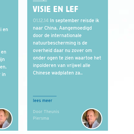
VISIE EN LEF
01.12.14
In september reisde ik
naar China. Aangemoedigd
i en
door de internationale
natuurbescherming is de
overheid daar nu zover om
 en
onder ogen te zien waartoe het
ijn
inpolderen van vrijwel alle
en.
Chinese wadplaten za..
 in
lees meer
Door Theunis
Piersma