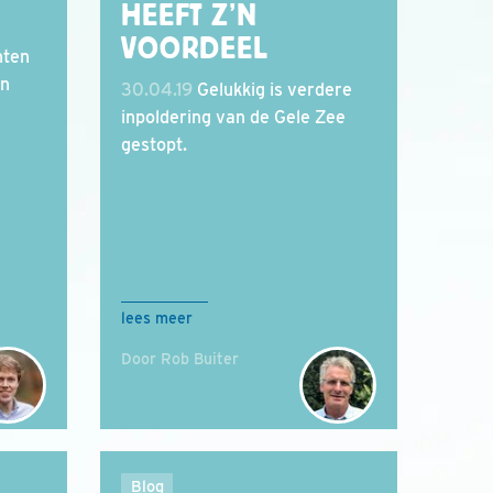
HEEFT Z’N
VOORDEEL
nten
én
30.04.19
Gelukkig is verdere
inpoldering van de Gele Zee
gestopt.
lees meer
Door Rob Buiter
Blog