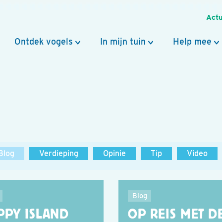
Actu
Ontdek vogels
In mijn tuin
Help mee
Blog
Verdieping
Opinie
Tip
Video
Blog
PPY ISLAND
OP REIS MET D