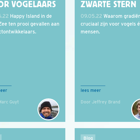
OR VOGELAARS
ZWARTE STERN
6.22
Happy Island in de
09.05.22
Waarom gradië
Zee ten prooi gevallen aan
cruciaal zijn voor vogels 
ctontwikkelaars.
mensen.
meer
lees meer
Marc Guyt
Door Jeffrey Brand
Blog