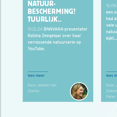
NATUUR-
16.06
BESCHERMING?
een o
TUURLIJK..
had d
vele 
15.12.24
BNNVARA-presentator
natuu
Raïsha Zeegelaar over haar
kijkt...
verrassende natuurserie op
YouTube.
lees meer
lees 
Door Jeanet van
Door 
Zoelen
Zoele
Pater