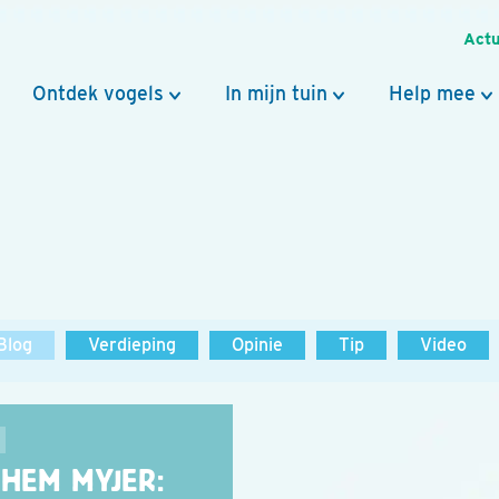
Actu
Ontdek vogels
In mijn tuin
Help mee
Blog
Verdieping
Opinie
Tip
Video
CHEM MYJER: