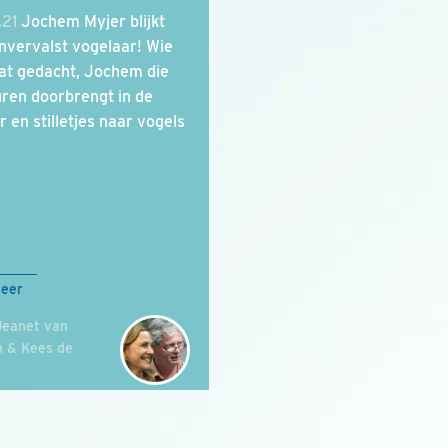
.21
Jochem Myjer blijkt
nvervalst vogelaar! Wie
at gedacht, Jochem die
uren doorbrengt in de
r en stilletjes naar vogels
meer
Jeanet van
n & Kees de