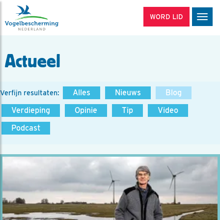
WORD LID
Men
Actueel
Alles
Nieuws
Blog
Verfijn resultaten:
Verdieping
Opinie
Tip
Video
Podcast