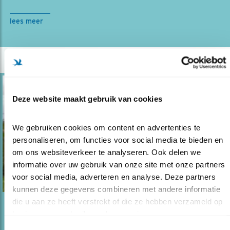
lees meer
Deze website maakt gebruik van cookies
We gebruiken cookies om content en advertenties te 
personaliseren, om functies voor social media te bieden en 
om ons websiteverkeer te analyseren. Ook delen we 
informatie over uw gebruik van onze site met onze partners 
voor social media, adverteren en analyse. Deze partners 
kunnen deze gegevens combineren met andere informatie 
die u aan ze heeft verstrekt of die ze hebben verzameld op 
Blog
basis van uw gebruik van hun services.
VOGELWACHT VOORZITTER KOMT IN ACTIE