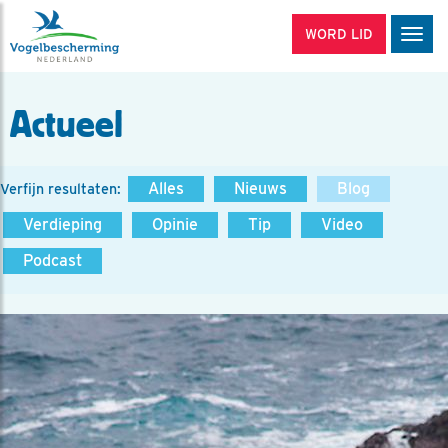
WORD LID
Men
Actueel
Alles
Nieuws
Blog
Verfijn resultaten:
Verdieping
Opinie
Tip
Video
Podcast