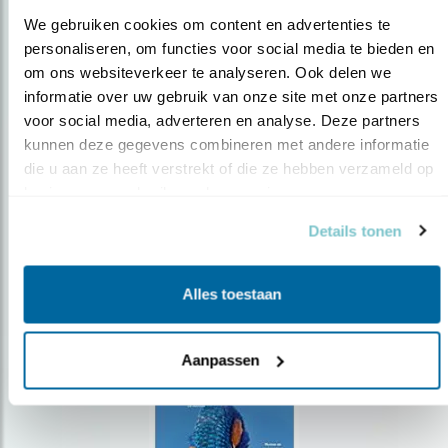
We gebruiken cookies om content en advertenties te 
personaliseren, om functies voor social media te bieden en 
om ons websiteverkeer te analyseren. Ook delen we 
Op de hoogte blijven?
informatie over uw gebruik van onze site met onze partners 
voor social media, adverteren en analyse. Deze partners 
Meld je aan en ontvang nieuws, inspiratie, acties en tips
over vogels en activiteiten van Vogelbescherming.
kunnen deze gegevens combineren met andere informatie 
die u aan ze heeft verstrekt of die ze hebben verzameld op 
AANMELDEN VOGELNIEUWS
basis van uw gebruik van hun services.
Details tonen
Volg ons via social media
Alles toestaan
Aanpassen