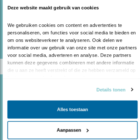
Plantema alle pinguïnsoorten ter wereld
Deze website maakt gebruik van cookies
gefotografeerd.
We gebruiken cookies om content en advertenties te 
personaliseren, om functies voor social media te bieden en 
lees meer
om ons websiteverkeer te analyseren. Ook delen we 
Door René de Vos
informatie over uw gebruik van onze site met onze partners 
voor social media, adverteren en analyse. Deze partners 
kunnen deze gegevens combineren met andere informatie 
die u aan ze heeft verstrekt of die ze hebben verzameld op 
basis van uw gebruik van hun services.
Blog
Details tonen
DE WANDELAAR, DE VOGELS EN HET
OFFER
Alles toestaan
06.12.19
In dit winterverhaal rust een zware
verantwoordelijkheid op vogelschouders.
Aanpassen