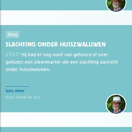
Blog
SLACHTING ONDER HUISZWALUWEN
27.11.17
Hij had er nog nooit van gehoord of over
gelezen: een steenmarter die een slachting aanricht
onder huiszwaluwen.
lees meer
Door René de Vos