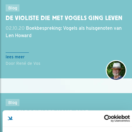
Blog
DE VIOLISTE DIE MET VOGELS GING LEVEN
02.10.20
Boekbespreking: Vogels als huisgenoten van
Len Howard
lees meer
Door René de Vos
Blog
WERELDREIZIGER VOND ALLE
PINGUÏNSOORTEN
01.07.20
Het was een missie van 40 jaar. Toen had Otto