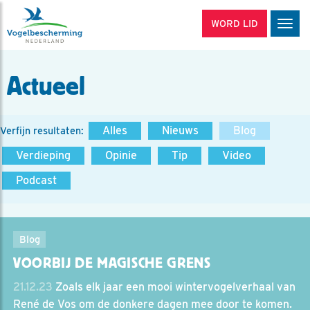
WORD LID
Men
Actueel
Alles
Nieuws
Blog
Verfijn resultaten:
Verdieping
Opinie
Tip
Video
Podcast
Blog
VOORBIJ DE MAGISCHE GRENS
21.12.23
Zoals elk jaar een mooi wintervogelverhaal van
René de Vos om de donkere dagen mee door te komen.