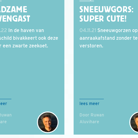
LDZAME
SNEEUWGORS:
VENGAST
SUPER CUTE!
.22
In de haven van
04.11.21
Sneeuwgorzen op
child bivakkeert ook deze
aanraakafstand zonder te
r een zwarte zeekoet.
verstoren.
meer
lees meer
Ruwan
Door Ruwan
hare
Aluvihare