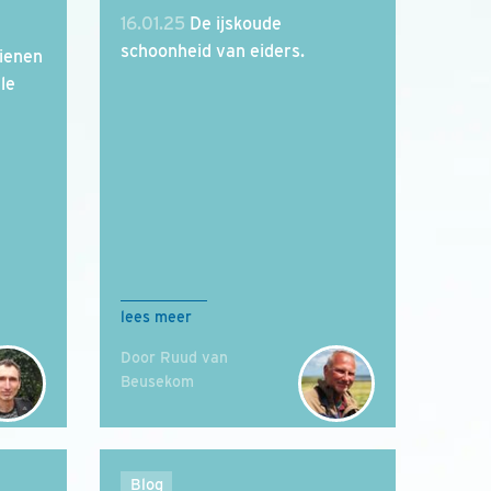
16.01.25
De ijskoude
schoonheid van eiders.
ienen
le
lees meer
Door Ruud van
Beusekom
Blog