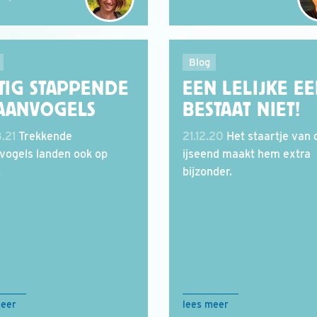
Blog
TIG STAPPENDE
EEN LELIJKE E
AANVOGELS
BESTAAT NIET!
.21
Trekkende
21.12.20
Het staartje van 
vogels landen ook op
ijseend maakt hem extra
.
bijzonder.
meer
lees meer