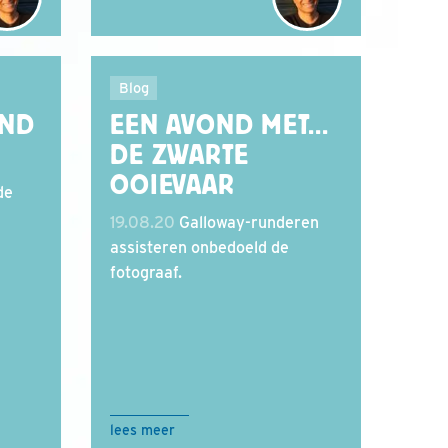
Blog
END
EEN AVOND MET...
DE ZWARTE
OOIEVAAR
de
19.08.20
Galloway-runderen
assisteren onbedoeld de
fotograaf.
lees meer