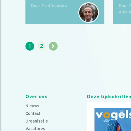
Door Fred Wouters
Door 
Aluvi
>
1
2
Over ons
Onze tijdschrifte
Nieuws
Contact
Organisatie
Vacatures