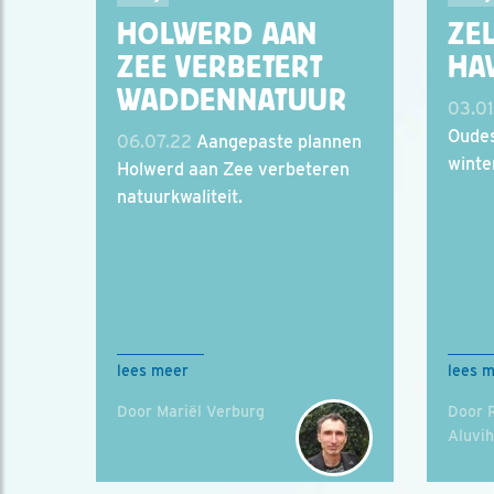
HOLWERD AAN
ZE
ZEE VERBETERT
HA
WADDENNATUUR
03.01
Oudes
06.07.22
Aangepaste plannen
winte
Holwerd aan Zee verbeteren
natuurkwaliteit.
lees meer
lees 
Door Mariël Verburg
Door 
Aluvi