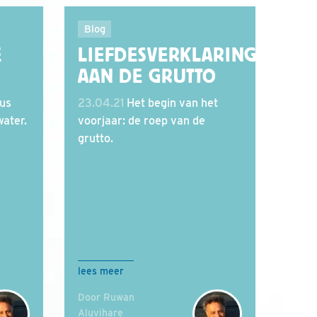
Blog
E
LIEFDESVERKLARING
AAN DE GRUTTO
eus
23.04.21
Het begin van het
water.
voorjaar: de roep van de
grutto.
lees meer
Door Ruwan
Aluvihare