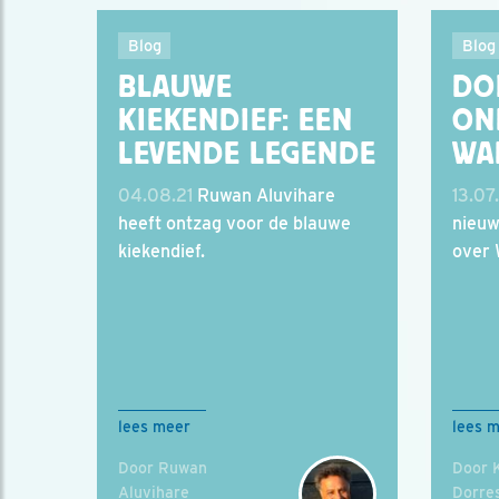
Blog
Blog
BLAUWE
DO
KIEKENDIEF: EEN
ON
LEVENDE LEGENDE
WA
04.08.21
Ruwan Aluvihare
13.07
heeft ontzag voor de blauwe
nieuw
kiekendief.
over 
lees meer
lees 
Door Ruwan
Door 
Aluvihare
Dorres