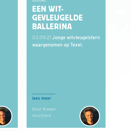
EEN WIT-
GEVLEUGELDE
BALLERINA
03.09.21
Jonge witvleugelstern
waargenomen op Texel.
lees meer
Door Ruwan
Aluvihare