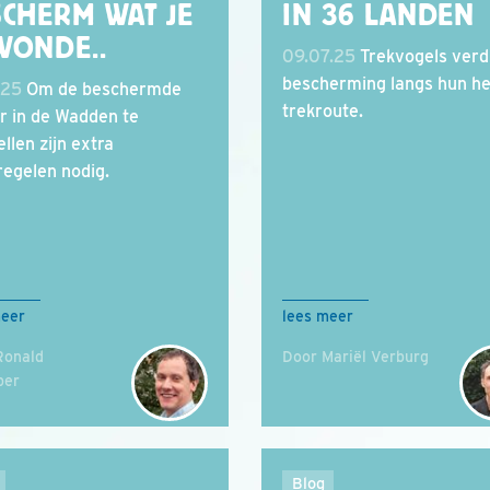
SCHERM WAT JE
IN 36 LANDEN
WONDE..
09.07.25
Trekvogels verd
bescherming langs hun he
.25
Om de beschermde
trekroute.
r in de Wadden te
llen zijn extra
egelen nodig.
meer
lees meer
Ronald
Door Mariël Verburg
ber
Blog