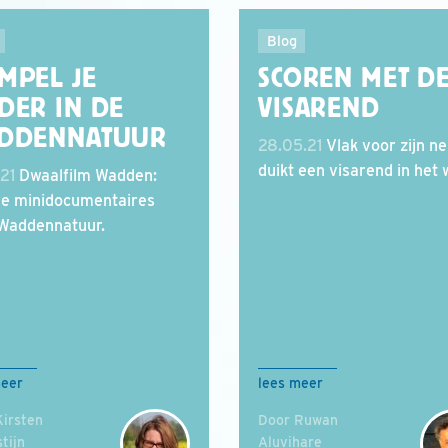
Blog
MPEL JE
SCOREN MET D
DER IN DE
VISAREND
DDENNATUUR
28.05.21
Vlak voor zijn n
duikt een visarend in het 
.21
Dwaalfilm Wadden:
e minidocumentaires
Waddennatuur.
meer
lees meer
Kirsten
Door Ruwan
tijn
Aluvihare