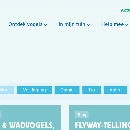
Actu
Ontdek vogels
In mijn tuin
Help mee
Blog
Verdieping
Opinie
Tip
Video
Blog
J & WADVOGELS,
FLYWAY-TELLIN