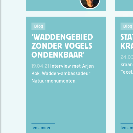
Blog
Blog
‘WADDENGEBIED
STA
ZONDER VOGELS
KR
ONDENKBAAR’
24.03
kraan
19.04.21
Interview met Arjen
Texel
Kok, Wadden-ambassadeur
Natuurmonumenten.
lees meer
lees 