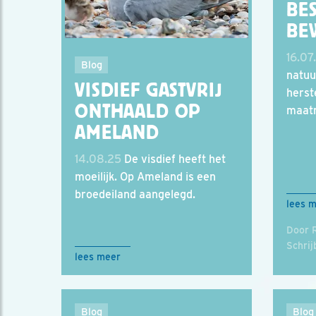
BE
BE
16.07
Blog
natuu
VISDIEF GASTVRIJ
herste
ONTHAALD OP
maatr
AMELAND
14.08.25
De visdief heeft het
moeilijk. Op Ameland is een
broedeiland aangelegd.
lees 
Door 
Schrij
lees meer
Blog
Blog