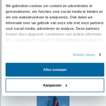
We gebruiken cookies om content en advertenties te 
personaliseren, om functies voor social media te bieden en 
om ons websiteverkeer te analyseren. Ook delen we 
Op de hoogte blijven?
informatie over uw gebruik van onze site met onze partners 
voor social media, adverteren en analyse. Deze partners 
Meld je aan en ontvang nieuws, inspiratie, acties en tips
over vogels en activiteiten van Vogelbescherming.
kunnen deze gegevens combineren met andere informatie 
die u aan ze heeft verstrekt of die ze hebben verzameld op 
AANMELDEN VOGELNIEUWS
basis van uw gebruik van hun services.
Details tonen
Volg ons via social media
Alles toestaan
Aanpassen