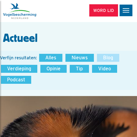
WORD LID
Men
Actueel
Alles
Nieuws
Blog
Verfijn resultaten:
Verdieping
Opinie
Tip
Video
Podcast