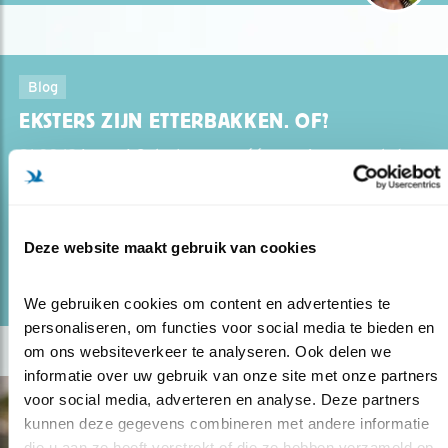
Blog
EKSTERS ZIJN ETTERBAKKEN. OF?
21.03.19
Lezen! Ook als u nog géén mening over eksters
hebt.
Deze website maakt gebruik van cookies
lees meer
Door Jeanet van Zoelen
We gebruiken cookies om content en advertenties te 
personaliseren, om functies voor social media te bieden en 
om ons websiteverkeer te analyseren. Ook delen we 
informatie over uw gebruik van onze site met onze partners 
voor social media, adverteren en analyse. Deze partners 
kunnen deze gegevens combineren met andere informatie 
die u aan ze heeft verstrekt of die ze hebben verzameld op 