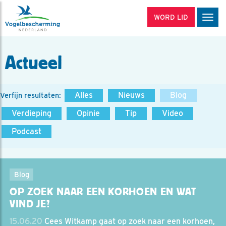
WORD LID
Men
Actueel
Alles
Nieuws
Blog
Verfijn resultaten:
Verdieping
Opinie
Tip
Video
Podcast
Blog
OP ZOEK NAAR EEN KORHOEN EN WAT
VIND JE?
15.06.20
Cees Witkamp gaat op zoek naar een korhoen,