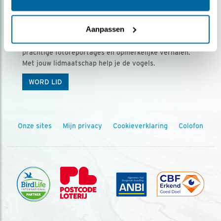
Ontvang 5 x Vogels voor € 36,00 per jaar
Aanpassen
Vogels is het tijdschrift voor onze leden, met
prachtige fotoreportages en opmerkelijke verhalen.
Met jouw lidmaatschap help je de vogels.
WORD LID
Onze sites
Mijn privacy
Cookieverklaring
Colofon