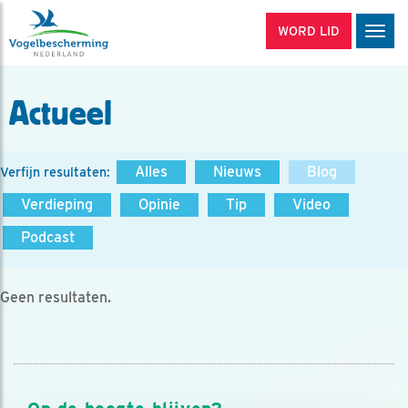
WORD LID
Men
Actueel
Alles
Nieuws
Blog
Verfijn resultaten:
Verdieping
Opinie
Tip
Video
Podcast
Geen resultaten.