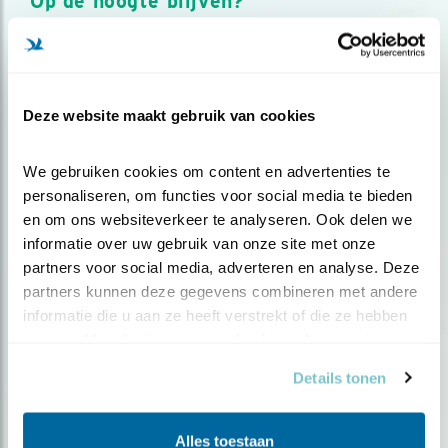
Op de hoogte blijven?
Meld je aan en ontvang nieuws, inspiratie, acties en tips
over vogels en activiteiten van Vogelbescherming.
AANMELDEN VOGELNIEUWS
Deze website maakt gebruik van cookies
Volg ons via social media
We gebruiken cookies om content en advertenties te 
personaliseren, om functies voor social media te bieden 
en om ons websiteverkeer te analyseren. Ook delen we 
informatie over uw gebruik van onze site met onze 
partners voor social media, adverteren en analyse. Deze 
partners kunnen deze gegevens combineren met andere 
informatie die u aan ze heeft verstrekt of die ze hebben 
verzameld op basis van uw gebruik van hun services.
Details tonen
Alles toestaan