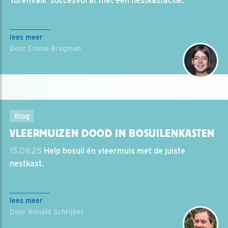
Torenvalk' succesvol af met een nestkastactie.
lees meer
Door Emma Brugman
Blog
VLEERMUIZEN DOOD IN BOSUILENKASTEN
15.09.25
Help bosuil én vleermuis met de juiste
nestkast.
lees meer
Door Ronald Schrijber