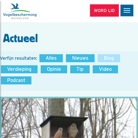
WORD LID
Men
Actueel
Alles
Nieuws
Blog
Verfijn resultaten:
Verdieping
Opinie
Tip
Video
Podcast