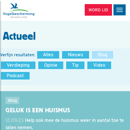
WORD LID
Men
Actueel
Alles
Nieuws
Blog
Verfijn resultaten:
Verdieping
Opinie
Tip
Video
Podcast
Blog
GELUK IS EEN HUISMUS
12.09.23
Help ook mee de huismus weer in aantal toe te
laten nemen.