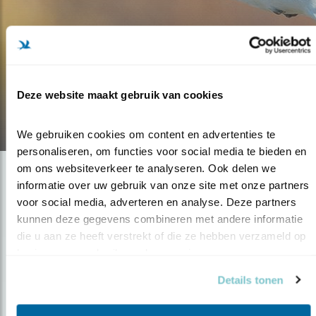
Blog
EEN BRUTE SCHOONHEID
Deze website maakt gebruik van cookies
14.12.21
We gebruiken cookies om content en advertenties te 
personaliseren, om functies voor social media te bieden en 
om ons websiteverkeer te analyseren. Ook delen we 
informatie over uw gebruik van onze site met onze partners 
voor social media, adverteren en analyse. Deze partners 
kunnen deze gegevens combineren met andere informatie 
die u aan ze heeft verstrekt of die ze hebben verzameld op 
basis van uw gebruik van hun services.
Details tonen
Op de hoogte blijven?
Meld je aan en ontvang nieuws, inspiratie, acties en tips