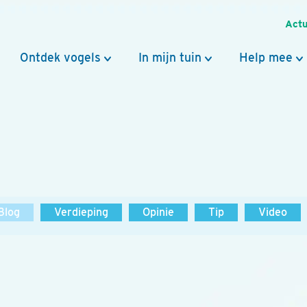
Actu
Ontdek vogels
In mijn tuin
Help mee
Blog
Verdieping
Opinie
Tip
Video