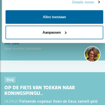
Details tonen
OP SCHIPHOL GEEN NATUUR? VERGIS JE
NIET!..
Alles toestaan
15.03.22
Ook buiten natuurgebieden heb je natuur. Dat
moet nog beter landen bij gemeenten en bedrijven.
Aanpassen
lees meer
Door Kirsten Dorrestijn
Blog
OP DE FIETS VAN TOEKAN NAAR
KONINGSPINGU..
14.09.21
Fietsende vogelaar Koen de Geus zamelt geld