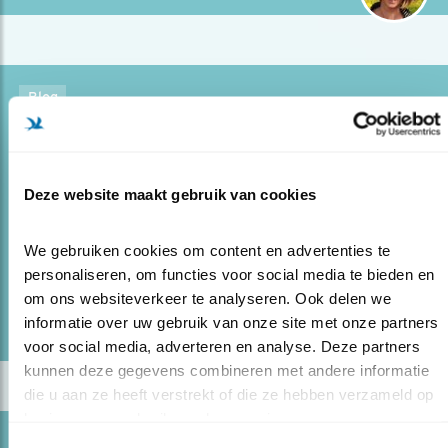
Blog
“KRAAIEN ZIJN VOOR MIJ AAIBAAR”
01.04.22
Arie Pieters houdt al acht jaar een
kraaienfamilie in de gaten: hij ontdekte bijzonder
Deze website maakt gebruik van cookies
gedrag.
We gebruiken cookies om content en advertenties te 
personaliseren, om functies voor social media te bieden en 
lees meer
om ons websiteverkeer te analyseren. Ook delen we 
Door Kirsten Dorrestijn
informatie over uw gebruik van onze site met onze partners 
voor social media, adverteren en analyse. Deze partners 
kunnen deze gegevens combineren met andere informatie 
die u aan ze heeft verstrekt of die ze hebben verzameld op 
basis van uw gebruik van hun services.
Blog