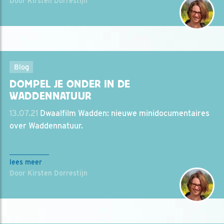
Door Kirsten Dorrestijn
Blog
DOMPEL JE ONDER IN DE
WADDENNATUUR
13.07.21
Dwaalfilm Wadden: nieuwe minidocumentaires
over Waddennatuur.
lees meer
Door Kirsten Dorrestijn