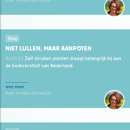
Door Kirsten Dorrestijn
Blog
NIET LULLEN, MAAR AANPOTEN
31.07.23
Zelf struiken planten draagt belangrijk bij aan
de biodiversiteit van Nederland.
lees meer
Door Kirsten Dorrestijn