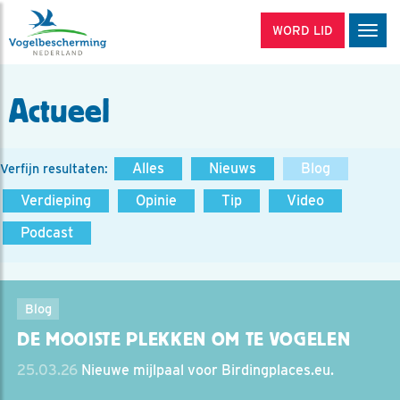
WORD LID
Men
Actueel
Alles
Nieuws
Blog
Verfijn resultaten:
Verdieping
Opinie
Tip
Video
Podcast
Blog
DE MOOISTE PLEKKEN OM TE VOGELEN
25.03.26
Nieuwe mijlpaal voor Birdingplaces.eu.