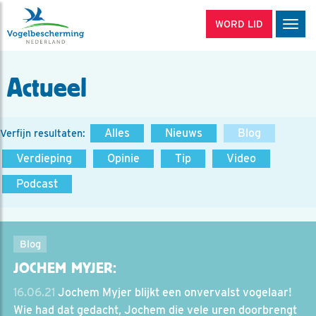
WORD LID
Men
Actueel
Alles
Nieuws
Blog
Verfijn resultaten:
Verdieping
Opinie
Tip
Video
Podcast
Blog
JOCHEM MYJER:
16.06.21
Jochem Myjer blijkt een onvervalst vogelaar!
Wie had dat gedacht, Jochem die vele uren doorbrengt