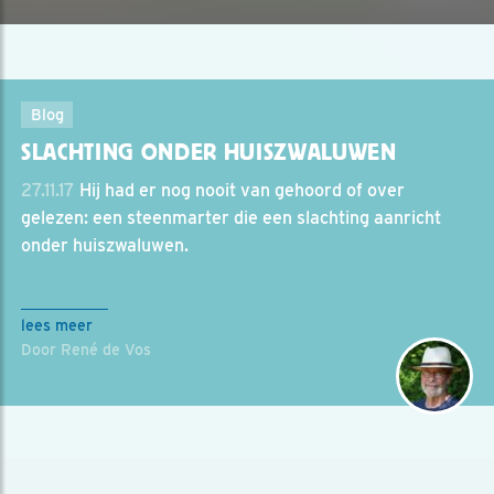
Blog
SLACHTING ONDER HUISZWALUWEN
27.11.17
Hij had er nog nooit van gehoord of over
gelezen: een steenmarter die een slachting aanricht
onder huiszwaluwen.
lees meer
Door René de Vos