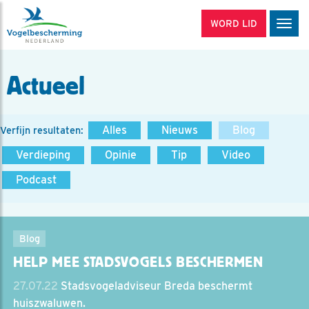
WORD LID
Men
Actueel
Alles
Nieuws
Blog
Verfijn resultaten:
Verdieping
Opinie
Tip
Video
Podcast
Blog
HELP MEE STADSVOGELS BESCHERMEN
27.07.22
Stadsvogeladviseur Breda beschermt
huiszwaluwen.