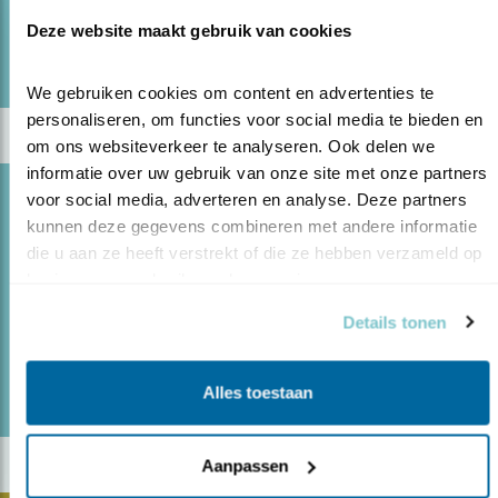
lees meer
Deze website maakt gebruik van cookies
Door Wil Leurs
We gebruiken cookies om content en advertenties te 
personaliseren, om functies voor social media te bieden en 
om ons websiteverkeer te analyseren. Ook delen we 
informatie over uw gebruik van onze site met onze partners 
Blog
voor social media, adverteren en analyse. Deze partners 
kunnen deze gegevens combineren met andere informatie 
KUNSTSTOF VERSUS GROEN
die u aan ze heeft verstrekt of die ze hebben verzameld op 
14.05.20
Tuinen bekeken door een groene bril.
basis van uw gebruik van hun services.
Details tonen
lees meer
Door Hans Peeters
Alles toestaan
Aanpassen