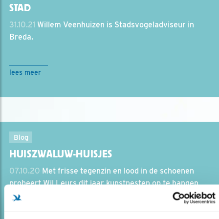
STAD
31.10.21
Willem Veenhuizen is Stadsvogeladviseur in
Breda.
lees meer
Blog
HUISZWALUW-HUISJES
07.10.20
Met frisse tegenzin en lood in de schoenen
probeert Wil Leurs dit jaar kunstnesten op te hangen
voor huiszwaluwen.