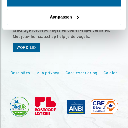
Ontvang 5 x Vogels voor € 36,00 per jaar
Aanpassen
Vogels is het tijdschrift voor onze leden, met
prachtige fotoreportages en opmerkelijke verhalen.
Met jouw lidmaatschap help je de vogels.
WORD LID
Onze sites
Mijn privacy
Cookieverklaring
Colofon