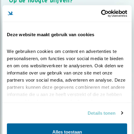
Op de hoogte blijven?
Meld je aan en ontvang nieuws, inspiratie, acties en tips
over vogels en activiteiten van Vogelbescherming.
AANMELDEN VOGELNIEUWS
Deze website maakt gebruik van cookies
Volg ons via social media
We gebruiken cookies om content en advertenties te 
personaliseren, om functies voor social media te bieden 
en om ons websiteverkeer te analyseren. Ook delen we 
informatie over uw gebruik van onze site met onze 
partners voor social media, adverteren en analyse. Deze 
partners kunnen deze gegevens combineren met andere 
informatie die u aan ze heeft verstrekt of die ze hebben 
verzameld op basis van uw gebruik van hun services.
Details tonen
Alles toestaan