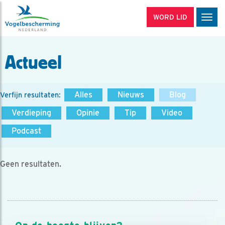
WORD LID
Men
Actueel
Alles
Nieuws
Blog
Verfijn resultaten:
Verdieping
Opinie
Tip
Video
Podcast
Geen resultaten.