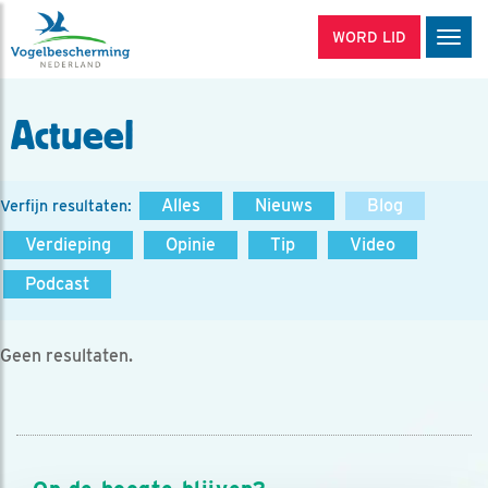
WORD LID
Men
Actueel
Alles
Nieuws
Blog
Verfijn resultaten:
Verdieping
Opinie
Tip
Video
Podcast
Geen resultaten.