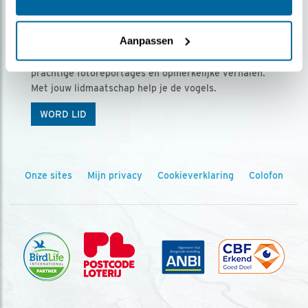
Ontvang 5 x Vogels voor € 36,00 per jaar
Aanpassen
Vogels is het tijdschrift voor onze leden, met
prachtige fotoreportages en opmerkelijke verhalen.
Met jouw lidmaatschap help je de vogels.
WORD LID
Onze sites
Mijn privacy
Cookieverklaring
Colofon