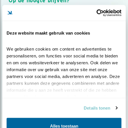
Op de hoogte blijven?
Meld je aan en ontvang nieuws, inspiratie, acties en tips
over vogels en activiteiten van Vogelbescherming.
AANMELDEN VOGELNIEUWS
Deze website maakt gebruik van cookies
Volg ons via social media
We gebruiken cookies om content en advertenties te 
personaliseren, om functies voor social media te bieden 
en om ons websiteverkeer te analyseren. Ook delen we 
informatie over uw gebruik van onze site met onze 
partners voor social media, adverteren en analyse. Deze 
partners kunnen deze gegevens combineren met andere 
informatie die u aan ze heeft verstrekt of die ze hebben 
verzameld op basis van uw gebruik van hun services.
Details tonen
Alles toestaan