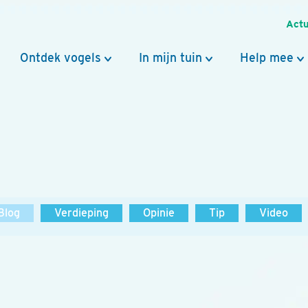
Actu
Ontdek vogels
In mijn tuin
Help mee
Blog
Verdieping
Opinie
Tip
Video