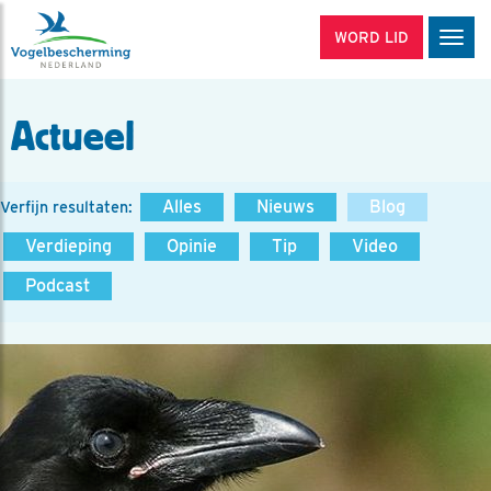
WORD LID
Men
Actueel
Alles
Nieuws
Blog
Verfijn resultaten:
Verdieping
Opinie
Tip
Video
Podcast