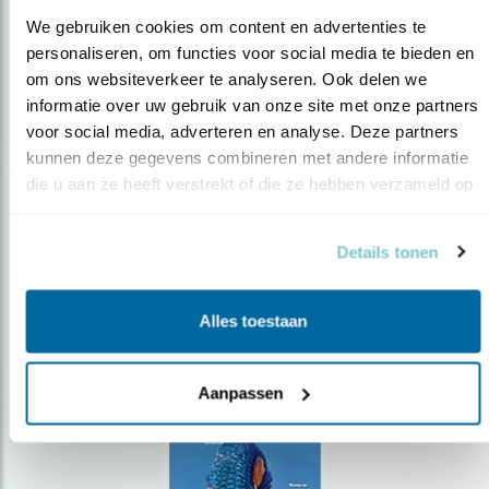
We gebruiken cookies om content en advertenties te 
personaliseren, om functies voor social media te bieden en 
om ons websiteverkeer te analyseren. Ook delen we 
Op de hoogte blijven?
informatie over uw gebruik van onze site met onze partners 
voor social media, adverteren en analyse. Deze partners 
Meld je aan en ontvang nieuws, inspiratie, acties en tips
over vogels en activiteiten van Vogelbescherming.
kunnen deze gegevens combineren met andere informatie 
die u aan ze heeft verstrekt of die ze hebben verzameld op 
AANMELDEN VOGELNIEUWS
basis van uw gebruik van hun services.
Details tonen
Volg ons via social media
Alles toestaan
Aanpassen