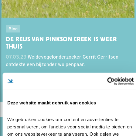
Blog
DE REUS VAN PINKSON CREEK IS WEER
THUIS
07.03.23
Weidevogelonderzoeker Gerrit Gerritsen
ontdekte een bijzonder wulpenpaar.
lees meer
Deze website maakt gebruik van cookies
We gebruiken cookies om content en advertenties te 
personaliseren, om functies voor social media te bieden en 
Blog
om ons websiteverkeer te analyseren. Ook delen we 