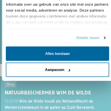
VOGELEN IN DE VOETSPOREN VAN
informatie over uw gebruik van onze site met onze partners 
DARWIN EN H..
voor social media, adverteren en analyse. Deze partners 
18.08.22
Fietsend door Zuid-Amerika ziet vogelaar
kunnen deze gegevens combineren met andere informatie 
Koen de Geus darwinvinken en andere bijzondere
die u aan ze heeft verstrekt of die ze hebben verzameld op 
vogels.
basis van uw gebruik van hun services.
Details tonen
lees meer
Door Koen de Geus
Alles toestaan
Aanpassen
Blog
NATUURBESCHERMER WIM DE WILDE
10.01.19
Wim de Wilde houdt als WetlandWacht de
Westerscheldekust in de gaten op Zuid-Beveland.