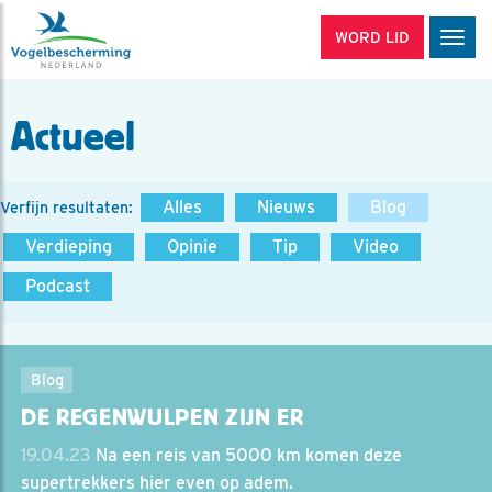
WORD LID
Men
Actueel
Alles
Nieuws
Blog
Verfijn resultaten:
Verdieping
Opinie
Tip
Video
Podcast
Blog
DE REGENWULPEN ZIJN ER
19.04.23
Na een reis van 5000 km komen deze
supertrekkers hier even op adem.