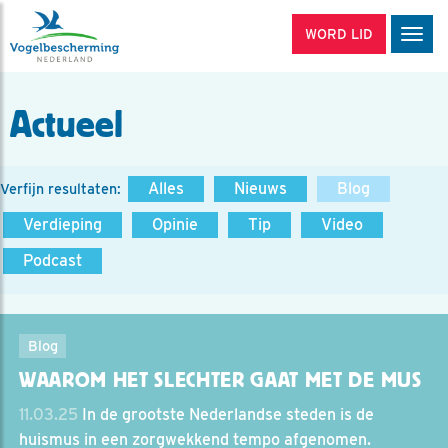
WORD LID
Men
Actueel
Alles
Nieuws
Blog
Verfijn resultaten:
Verdieping
Opinie
Tip
Video
Podcast
Blog
WAAROM HET SLECHTER GAAT MET DE MUS
11.03.25
In de grootste Nederlandse steden is de
huismus in een zorgwekkend tempo afgenomen.