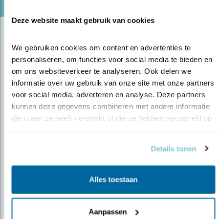
Deze website maakt gebruik van cookies
We gebruiken cookies om content en advertenties te 
personaliseren, om functies voor social media te bieden en 
om ons websiteverkeer te analyseren. Ook delen we 
informatie over uw gebruik van onze site met onze partners 
voor social media, adverteren en analyse. Deze partners 
kunnen deze gegevens combineren met andere informatie 
Op de hoogte blijven?
die u aan ze heeft verstrekt of die ze hebben verzameld op 
Meld je aan en ontvang nieuws, inspiratie, acties en tips
basis van uw gebruik van hun services.
over vogels en activiteiten van Vogelbescherming.
Details tonen
AANMELDEN VOGELNIEUWS
Alles toestaan
Volg ons via social media
Aanpassen