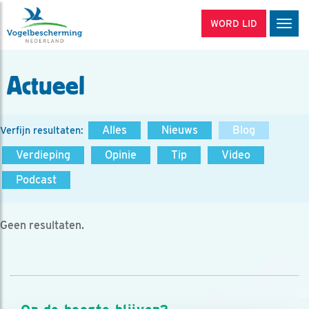
WORD LID
Men
Actueel
Alles
Nieuws
Blog
Verfijn resultaten:
Verdieping
Opinie
Tip
Video
Podcast
Geen resultaten.