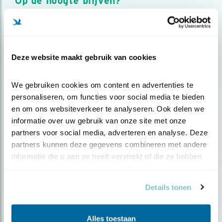
Op de hoogte blijven?
Meld je aan en ontvang nieuws, inspiratie, acties en tips
over vogels en activiteiten van Vogelbescherming.
AANMELDEN VOGELNIEUWS
Deze website maakt gebruik van cookies
Volg ons via social media
We gebruiken cookies om content en advertenties te 
personaliseren, om functies voor social media te bieden 
en om ons websiteverkeer te analyseren. Ook delen we 
informatie over uw gebruik van onze site met onze 
partners voor social media, adverteren en analyse. Deze 
partners kunnen deze gegevens combineren met andere 
informatie die u aan ze heeft verstrekt of die ze hebben 
verzameld op basis van uw gebruik van hun services.
Details tonen
Alles toestaan