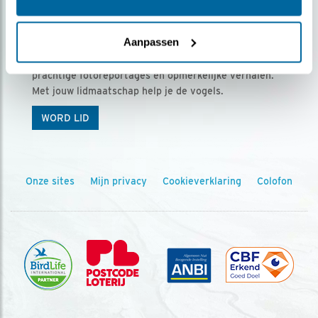
Ontvang 5 x Vogels voor € 36,00 per jaar
Aanpassen
Vogels is het tijdschrift voor onze leden, met
prachtige fotoreportages en opmerkelijke verhalen.
Met jouw lidmaatschap help je de vogels.
WORD LID
Onze sites
Mijn privacy
Cookieverklaring
Colofon