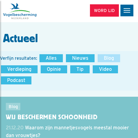
WORD LID
Men
Actueel
Alles
Nieuws
Blog
Verfijn resultaten:
Verdieping
Opinie
Tip
Video
Podcast
Blog
WIJ BESCHERMEN SCHOONHEID
21.12.20
Waarom zijn mannetjesvogels meestal mooier
dan vrouwtjes?