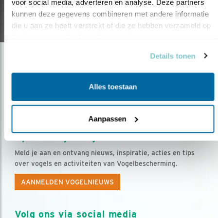
BUITENSPORIG
voor social media, adverteren en analyse. Deze partners 
kunnen deze gegevens combineren met andere informatie 
30.04.20
die u aan ze heeft verstrekt of die ze hebben verzameld op 
basis van uw gebruik van hun services.
Details tonen
Alles toestaan
Aanpassen
Op de hoogte blijven?
Meld je aan en ontvang nieuws, inspiratie, acties en tips
over vogels en activiteiten van Vogelbescherming.
AANMELDEN VOGELNIEUWS
Volg ons via social media