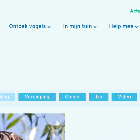
Actu
Ontdek vogels
In mijn tuin
Help mee
Blog
Verdieping
Opinie
Tip
Video