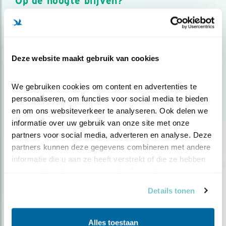
Op de hoogte blijven?
Meld je aan en ontvang nieuws, inspiratie, acties en tips
over vogels en activiteiten van Vogelbescherming.
AANMELDEN VOGELNIEUWS
Deze website maakt gebruik van cookies
Volg ons via social media
We gebruiken cookies om content en advertenties te 
personaliseren, om functies voor social media te bieden 
en om ons websiteverkeer te analyseren. Ook delen we 
informatie over uw gebruik van onze site met onze 
partners voor social media, adverteren en analyse. Deze 
partners kunnen deze gegevens combineren met andere 
informatie die u aan ze heeft verstrekt of die ze hebben 
verzameld op basis van uw gebruik van hun services.
Details tonen
Alles toestaan