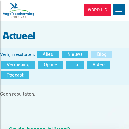
WORD LID
Men
Actueel
Alles
Nieuws
Blog
Verfijn resultaten:
Verdieping
Opinie
Tip
Video
Podcast
Geen resultaten.