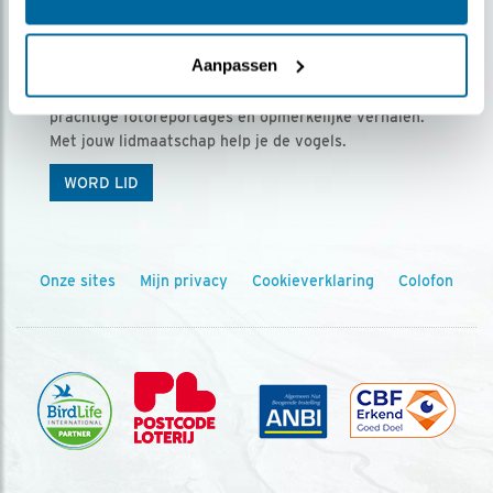
Ontvang 5 x Vogels voor € 36,00 per jaar
Aanpassen
Vogels is het tijdschrift voor onze leden, met
prachtige fotoreportages en opmerkelijke verhalen.
Met jouw lidmaatschap help je de vogels.
WORD LID
Onze sites
Mijn privacy
Cookieverklaring
Colofon