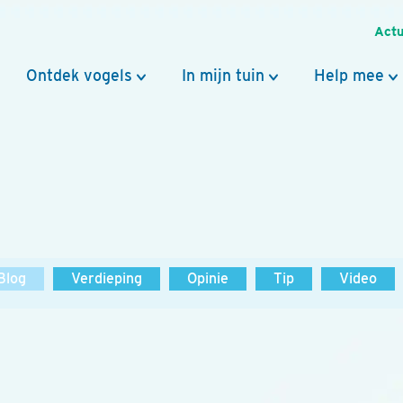
Actu
Ontdek vogels
In mijn tuin
Help mee
Blog
Verdieping
Opinie
Tip
Video